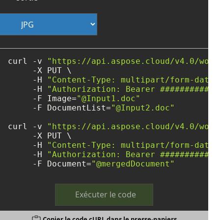
curl -v 
"https://api.aspose.cloud/v4.0/word
     -X PUT \

     -H 
"Content-Type: multipart/form-data"
     -H 
"Authorization: Bearer ############
     -F Image=
"@Input1.doc"
     -F DocumentList=
"@Input2.doc"
curl -v 
"https://api.aspose.cloud/v4.0/word
     -X PUT \

     -H 
"Content-Type: multipart/form-data"
     -H 
"Authorization: Bearer ############
     -F Document=
"@mergedDocument"
Exécuter le code
Copier le code cURL dans le presse-papiers