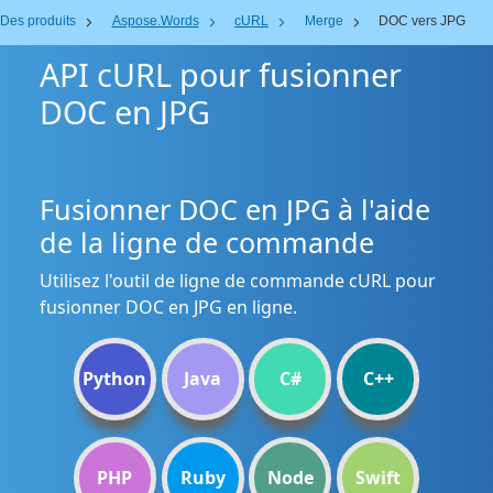
Des produits
Aspose.Words
cURL
Merge
DOC vers JPG
API cURL pour fusionner
DOC en JPG
Fusionner DOC en JPG à l'aide
de la ligne de commande
Utilisez l'outil de ligne de commande cURL pour
fusionner DOC en JPG en ligne.
Python
Java
C#
C++
PHP
Ruby
Node
Swift