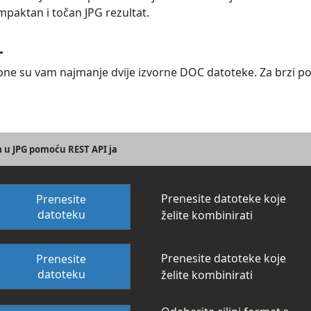
aktan i točan JPG rezultat.
L
bne su vam najmanje dvije izvorne DOC datoteke. Za brzi p
a u JPG pomoću REST API ja
Prenesite datoteke koje
Prenesite
datoteku
želite kombinirati
Prenesite datoteke koje
Prenesite
datoteku
želite kombinirati