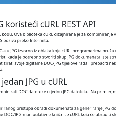
 koristeći cURL REST API
 kodu. Ova biblioteka cURL dizajnirana je za kombiniranje 
S poziva preko Interneta.
C-a u JPG izvorno iz oblaka koje cURL programerima pruža v
sti kada je potrebno stvoriti skup JPG dokumenata iste stru
rati svoje digitalne DOC/JPG tijekove rada i prebaciti neke
a.
 jedan JPG u cURL
inirati DOC datoteke u jednu JPG datoteku. Na primjer, mo
griranog pristupa obradi dokumenata za generiranje JPG dok
ne DOC/JPG-manipulativne knjižnice cURL koja će obraditi sk