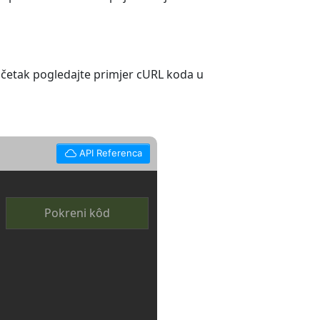
očetak pogledajte primjer cURL koda u
API Referenca
Pokreni kôd