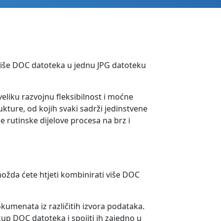
više DOC datoteka u jednu JPG datoteku
eliku razvojnu fleksibilnost i moćne
kture, od kojih svaki sadrži jedinstvene
 rutinske dijelove procesa na brz i
žda ćete htjeti kombinirati više DOC
umenata iz različitih izvora podataka.
up DOC datoteka i spojiti ih zajedno u