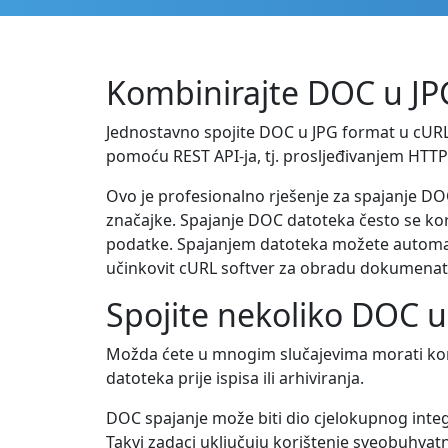
Kombinirajte DOC u JPG
Jednostavno spojite DOC u JPG format u cURL
pomoću REST API-ja, tj. prosljeđivanjem HTTP
Ovo je profesionalno rješenje za spajanje DO
značajke. Spajanje DOC datoteka često se kori
podatke. Spajanjem datoteka možete automatizi
učinkovit cURL softver za obradu dokumenat
Spojite nekoliko DOC u
Možda ćete u mnogim slučajevima morati komb
datoteka prije ispisa ili arhiviranja.
DOC spajanje može biti dio cjelokupnog inte
Takvi zadaci uključuju korištenje sveobuhvat