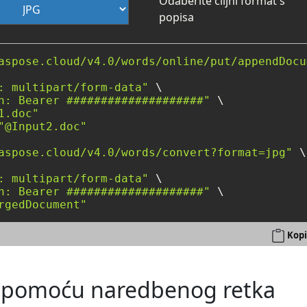
Odaberite ciljni format s
popisa
aspose.cloud/v4.0/words/online/put/appendDocu
: multipart/form-data"
 \

n: Bearer ####################"
 \

1.doc"
"@Input2.doc"
aspose.cloud/v4.0/words/convert?format=jpg"
 \

: multipart/form-data"
 \

n: Bearer ####################"
 \

rgedDocument"
Kopi
G pomoću naredbenog retka