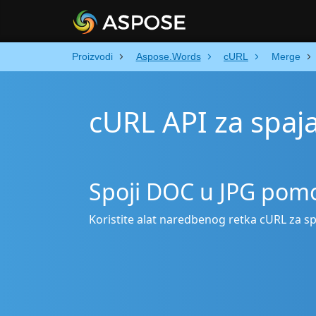
Proizvodi
Aspose.Words
cURL
Merge
cURL API za spaj
Spoji DOC u JPG pom
Koristite alat naredbenog retka cURL za s