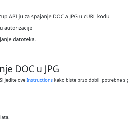
stup API ju za spajanje DOC a JPG u cURL kodu
u autorizacije
anje datoteka.
anje DOC u JPG
Slijedite ove
Instructions
kako biste brzo dobili potrebne si
lata.