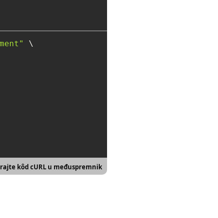
ment"
 \

rajte kôd cURL u međuspremnik