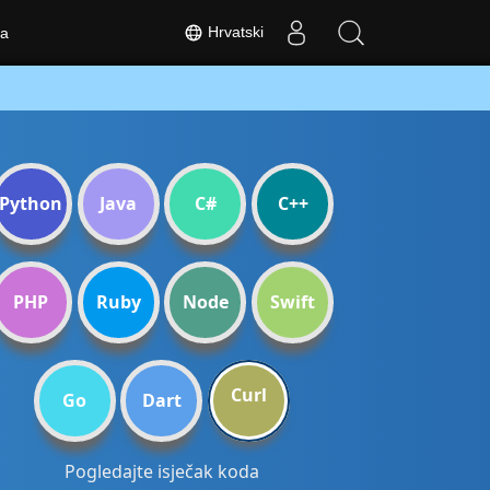
Hrvatski
a
Python
Java
C#
C++
PHP
Ruby
Node
Swift
Curl
Go
Dart
Pogledajte isječak koda