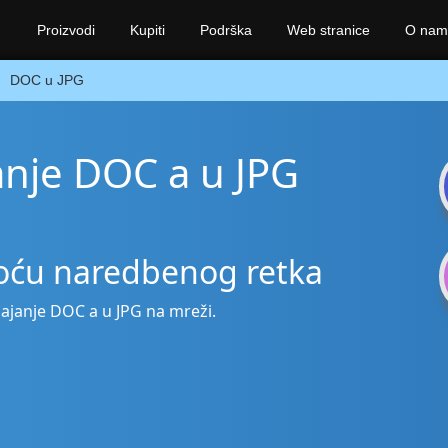
Proizvodi
Kupiti
Podrška
Web stranice
O nam
DOC u JPG
anje DOC a u JPG
oću naredbenog retka
pajanje DOC a u JPG na mreži.