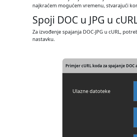
najkraćem mogućem vremenu, stvarajući komp
Spoji DOC u JPG u cUR
Za izvođenje spajanja DOC-JPG u cURL, potre
nastavku.
Primjer cURL koda za spajanje DOC 
Ulazne datoteke