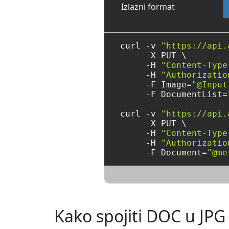
Izlazni format
curl -v 
"https://api.
     -X PUT \

     -H 
"Content-Type
     -H 
"Authorizatio
     -F Image=
"@Input
     -F DocumentList=
curl -v 
"https://api.
     -X PUT \

     -H 
"Content-Type
     -H 
"Authorizatio
     -F Document=
"@me
Kako spojiti DOC u JP