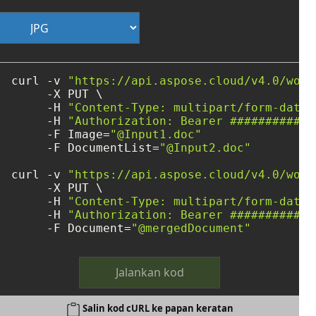
curl -v 
"https://api.aspose.cloud/v4.0/word
     -X PUT \

     -H 
"Content-Type: multipart/form-data"
     -H 
"Authorization: Bearer ############
     -F Image=
"@Input1.doc"
     -F DocumentList=
"@Input2.doc"
curl -v 
"https://api.aspose.cloud/v4.0/word
     -X PUT \

     -H 
"Content-Type: multipart/form-data"
     -H 
"Authorization: Bearer ############
     -F Document=
"@mergedDocument"
Jalankan kod
Salin kod cURL ke papan keratan