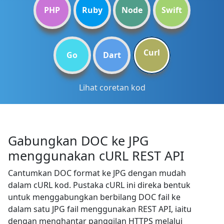
PHP
Ruby
Node
Swift
Curl
Go
Dart
Lihat coretan kod
Gabungkan DOC ke JPG
menggunakan cURL REST API
Cantumkan DOC format ke JPG dengan mudah
dalam cURL kod. Pustaka cURL ini direka bentuk
untuk menggabungkan berbilang DOC fail ke
dalam satu JPG fail menggunakan REST API, iaitu
dengan menghantar panggilan HTTPS melalui