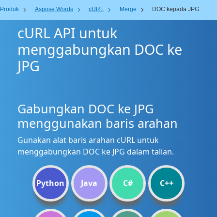
Produk
Aspose.Words
cURL
Merge
DOC kepada JPG
cURL API untuk
menggabungkan DOC ke
JPG
Gabungkan DOC ke JPG
menggunakan baris arahan
Gunakan alat baris arahan cURL untuk
menggabungkan DOC ke JPG dalam talian.
Python
Java
C#
C++