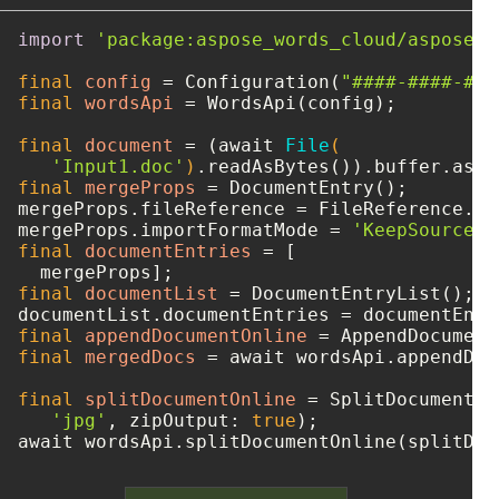
import
'package:aspose_words_cloud/aspose_w
final
config
=
 Configuration(
"####-####-###
final
wordsApi
=
 WordsApi(config);

final
document
=
 (await 
File
(

'Input1.doc'
)
final
mergeProps
=
 DocumentEntry();

mergeProps.fileReference = FileReference.fr
mergeProps.importFormatMode = 
'KeepSourceFo
final
documentEntries
=
 [

final
documentList
=
 DocumentEntryList();

final
appendDocumentOnline
=
final
mergedDocs
=
 await wordsApi.appendDoc
final
splitDocumentOnline
=
 SplitDocumentOn
'jpg'
, zipOutput: 
true
);
