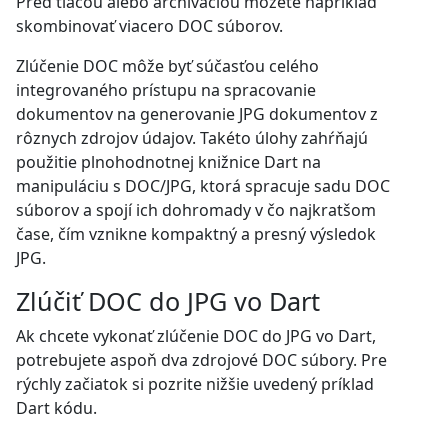
Pred tlačou alebo archiváciou môžete napríklad
skombinovať viacero DOC súborov.
Zlúčenie DOC môže byť súčasťou celého
integrovaného prístupu na spracovanie
dokumentov na generovanie JPG dokumentov z
rôznych zdrojov údajov. Takéto úlohy zahŕňajú
použitie plnohodnotnej knižnice Dart na
manipuláciu s DOC/JPG, ktorá spracuje sadu DOC
súborov a spojí ich dohromady v čo najkratšom
čase, čím vznikne kompaktný a presný výsledok
JPG.
Zlúčiť DOC do JPG vo Dart
Ak chcete vykonať zlúčenie DOC do JPG vo Dart,
potrebujete aspoň dva zdrojové DOC súbory. Pre
rýchly začiatok si pozrite nižšie uvedený príklad
Dart kódu.