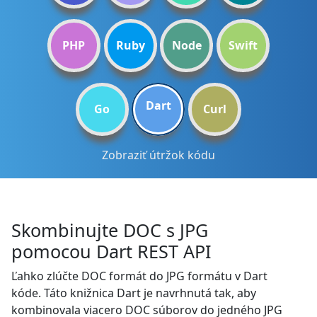
PHP
Ruby
Node
Swift
Dart
Go
Curl
Zobraziť útržok kódu
Skombinujte DOC s JPG
pomocou Dart REST API
Ľahko zlúčte DOC formát do JPG formátu v Dart
kóde. Táto knižnica Dart je navrhnutá tak, aby
kombinovala viacero DOC súborov do jedného JPG