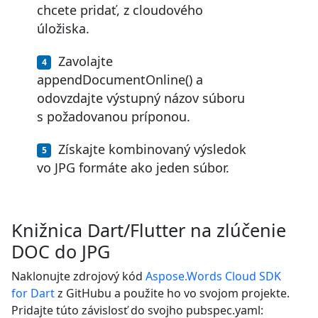
chcete pridať, z cloudového
úložiska.
Zavolajte
appendDocumentOnline() a
odovzdajte výstupný názov súboru
s požadovanou príponou.
Získajte kombinovaný výsledok
vo JPG formáte ako jeden súbor.
Knižnica Dart/Flutter na zlúčenie
DOC do JPG
Naklonujte zdrojový kód
Aspose.Words Cloud SDK
for Dart
z GitHubu a použite ho vo svojom projekte.
Pridajte túto závislosť do svojho pubspec.yaml: