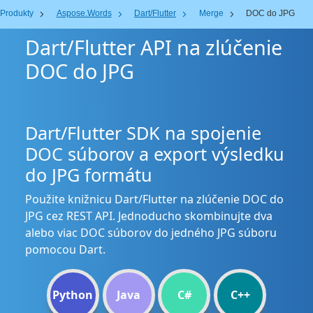
Produkty
Aspose.Words
Dart/Flutter
Merge
DOC do JPG
Dart/Flutter API na zlúčenie
DOC do JPG
Dart/Flutter SDK na spojenie
DOC súborov a export výsledku
do JPG formátu
Použite knižnicu Dart/Flutter na zlúčenie DOC do
JPG cez REST API. Jednoducho skombinujte dva
alebo viac DOC súborov do jedného JPG súboru
pomocou Dart.
Python
Java
C#
C++