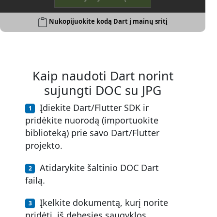
Nukopijuokite kodą Dart į mainų sritį
Kaip naudoti Dart norint
sujungti DOC su JPG
Įdiekite Dart/Flutter SDK ir
pridėkite nuorodą (importuokite
biblioteką) prie savo Dart/Flutter
projekto.
Atidarykite šaltinio DOC Dart
failą.
Įkelkite dokumentą, kurį norite
pridėti, iš debesies saugyklos.