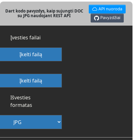
API nuoroda
Dart kodo pavyzdys, kaip sujungti DOC
su JPG naudojant REST API
Pavyzdžiai
Įvesties failai
Įkelti failą
Įkelti failą
Išvesties
formatas