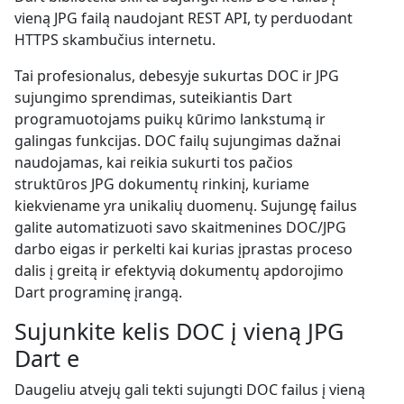
vieną JPG failą naudojant REST API, ty perduodant
HTTPS skambučius internetu.
Tai profesionalus, debesyje sukurtas DOC ir JPG
sujungimo sprendimas, suteikiantis Dart
programuotojams puikų kūrimo lankstumą ir
galingas funkcijas. DOC failų sujungimas dažnai
naudojamas, kai reikia sukurti tos pačios
struktūros JPG dokumentų rinkinį, kuriame
kiekviename yra unikalių duomenų. Sujungę failus
galite automatizuoti savo skaitmenines DOC/JPG
darbo eigas ir perkelti kai kurias įprastas proceso
dalis į greitą ir efektyvią dokumentų apdorojimo
Dart programinę įrangą.
Sujunkite kelis DOC į vieną JPG
Dart e
Daugeliu atvejų gali tekti sujungti DOC failus į vieną