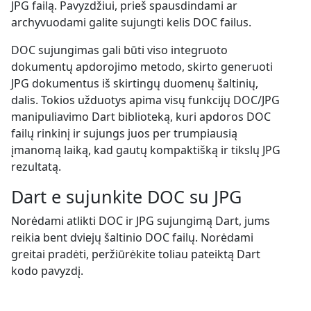
JPG failą. Pavyzdžiui, prieš spausdindami ar
archyvuodami galite sujungti kelis DOC failus.
DOC sujungimas gali būti viso integruoto
dokumentų apdorojimo metodo, skirto generuoti
JPG dokumentus iš skirtingų duomenų šaltinių,
dalis. Tokios užduotys apima visų funkcijų DOC/JPG
manipuliavimo Dart biblioteką, kuri apdoros DOC
failų rinkinį ir sujungs juos per trumpiausią
įmanomą laiką, kad gautų kompaktišką ir tikslų JPG
rezultatą.
Dart e sujunkite DOC su JPG
Norėdami atlikti DOC ir JPG sujungimą Dart, jums
reikia bent dviejų šaltinio DOC failų. Norėdami
greitai pradėti, peržiūrėkite toliau pateiktą Dart
kodo pavyzdį.