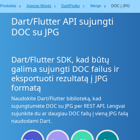
Produktai
Aspose.Words
Dart/Flutter
Merge
DOC į JPG
Dart/Flutter API sujungti
DOC su JPG
Dart/Flutter SDK, kad būtų
galima sujungti DOC failus ir
eksportuoti rezultatą į JPG
formatą
Naudokite Dart/Flutter biblioteką, kad
sujungtumėte DOC su JPG per REST API. Lengvai
sujunkite du ar daugiau DOC failų į vieną JPG failą
naudodami Dart.