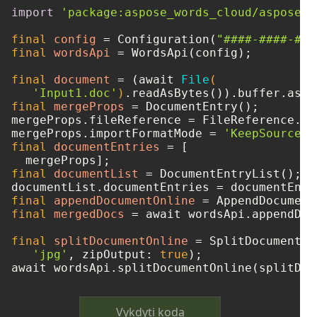
import
'package:aspose_words_cloud/aspose_w
final
config
=
 Configuration(
"####-####-###
final
wordsApi
=
 WordsApi(config);

final
document
=
 (await 
File
(

'Input1.doc'
)
final
mergeProps
=
 DocumentEntry();

mergeProps.fileReference = FileReference.fr
mergeProps.importFormatMode = 
'KeepSourceFo
final
documentEntries
=
 [

final
documentList
=
 DocumentEntryList();

final
appendDocumentOnline
=
final
mergedDocs
=
 await wordsApi.appendDoc
final
splitDocumentOnline
=
 SplitDocumentOn
'jpg'
, zipOutput: 
true
);

Vykdyti kodą