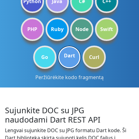
Python
Java
C#
C++
PHP
Ruby
Node
Swift
Dart
Go
Curl
Peržiūrėkite kodo fragmentą
Sujunkite DOC su JPG
naudodami Dart REST API
Lengvai sujunkite DOC su JPG formatu Dart kode. Ši
Dart biblioteka skirta sujungti kelis DOC failus į