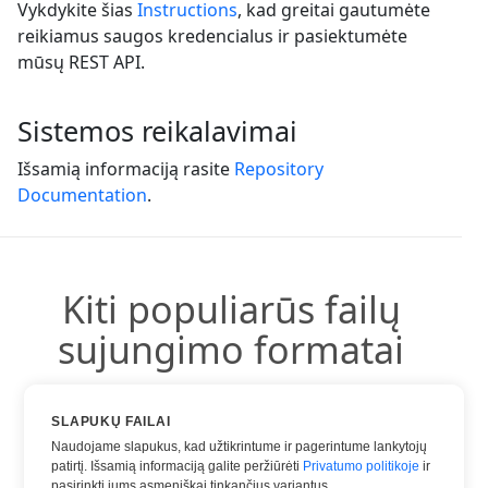
Vykdykite šias
Instructions
, kad greitai gautumėte
reikiamus saugos kredencialus ir pasiektumėte
mūsų REST API.
Sistemos reikalavimai
Išsamią informaciją rasite
Repository
Documentation
.
Kiti populiarūs failų
sujungimo formatai
Galite naudoti kitus populiarius formatus:
SLAPUKŲ FAILAI
Naudojame slapukus, kad užtikrintume ir pagerintume lankytojų
patirtį. Išsamią informaciją galite peržiūrėti
Privatumo politikoje
ir
pasirinkti jums asmeniškai tinkančius variantus.