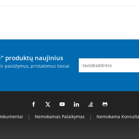
" produktų naujinius
ir pasiūlymus, pristatomus tiesiai
Dokumentai
|
Nemokamas Palaikymas
|
Nemokama Konsulta