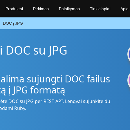
Produktai
Pirkimas
Palaikymas
Tinklalapiai
Apie
DOC į JPG
i DOC su JPG
alima sujungti DOC failus
tą į JPG formatą
ėte DOC su JPG per REST API. Lengvai sujunkite du
dodami Ruby.