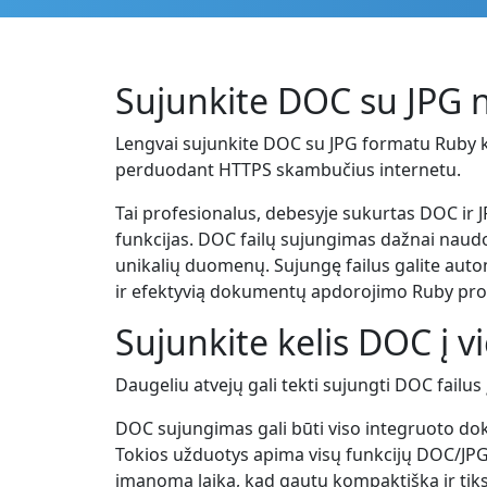
Sujunkite DOC su JPG
Lengvai sujunkite DOC su JPG formatu Ruby kod
perduodant HTTPS skambučius internetu.
Tai profesionalus, debesyje sukurtas DOC ir
funkcijas. DOC failų sujungimas dažnai naudo
unikalių duomenų. Sujungę failus galite autom
ir efektyvią dokumentų apdorojimo Ruby pro
Sujunkite kelis DOC į v
Daugeliu atvejų gali tekti sujungti DOC failus
DOC sujungimas gali būti viso integruoto do
Tokios užduotys apima visų funkcijų DOC/JPG 
įmanomą laiką, kad gautų kompaktišką ir tiks