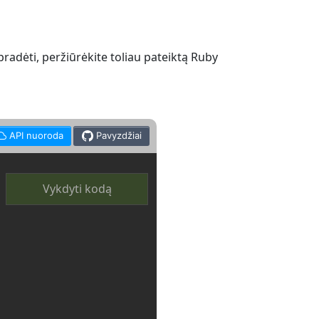
pradėti, peržiūrėkite toliau pateiktą Ruby
API nuoroda
Pavyzdžiai
Vykdyti kodą