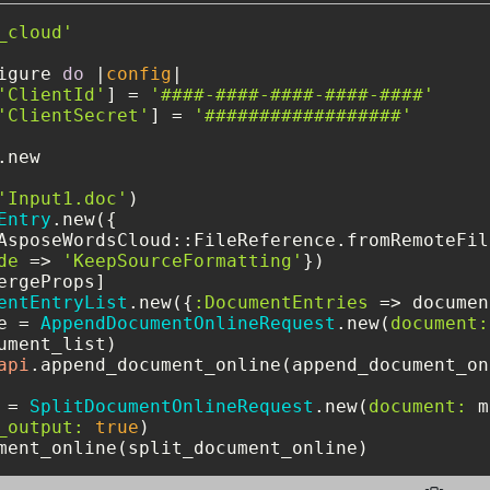
_cloud'
igure 
do
 |
config
|

'ClientId'
] = 
'####-####-####-####-####'
'ClientSecret'
] = 
'##################'
new

'Input1.doc'
)

Entry
.new({

AsposeWordsCloud::FileReference.fromRemoteFil
de
 => 
'KeepSourceFormatting'
})

ergeProps]

entEntryList
.new({
:DocumentEntries
 => documen
e = 
AppendDocumentOnlineRequest
.new(
document:
ument_list)

api
.append_document_online(append_document_on
 = 
SplitDocumentOnlineRequest
.new(
document:
 m
_output:
true