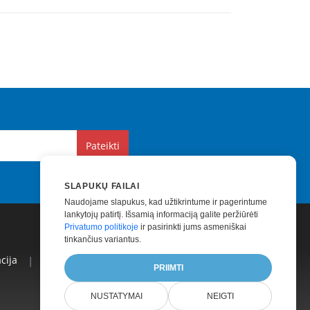
Pateikti
SLAPUKŲ FAILAI
Naudojame slapukus, kad užtikrintume ir pagerintume
lankytojų patirtį. Išsamią informaciją galite peržiūrėti
Privatumo politikoje
ir pasirinkti jums asmeniškai
tinkančius variantus.
cija
|
Mokama Parama
|
Mokamos Konsultacijos
|
PRIIMTI
NUSTATYMAI
NEIGTI