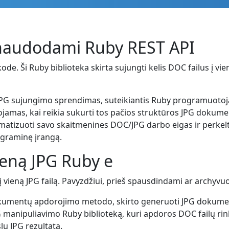
 naudodami Ruby REST API
e. Ši Ruby biblioteka skirta sujungti kelis DOC failus į vien
 JPG sujungimo sprendimas, suteikiantis Ruby programuoto
jamas, kai reikia sukurti tos pačios struktūros JPG dokume
atizuoti savo skaitmenines DOC/JPG darbo eigas ir perkelti 
graminę įrangą.
ieną JPG Ruby e
 į vieną JPG failą. Pavyzdžiui, prieš spausdindami ar archyvu
kumentų apdorojimo metodo, skirto generuoti JPG dokumentu
manipuliavimo Ruby biblioteką, kuri apdoros DOC failų rink
lų JPG rezultatą.