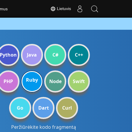
Lietuvis
 mus
Python
Java
C#
C++
Ruby
PHP
Node
Swift
Go
Dart
Curl
Peržiūrėkite kodo fragmentą