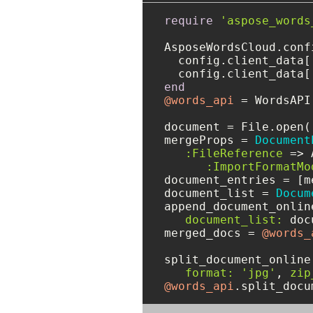
require
'aspose_words
AsposeWordsCloud.conf
  config.client_data[
  config.client_data[
end
@words_api
 = WordsAPI.
document = File.open(
mergeProps = 
Document
:FileReference
 => 
:ImportFormatMo
document_entries = [m
document_list = 
Docum
append_document_onlin
document_list:
 doc
merged_docs = 
@words_
split_document_online
format:
'jpg'
, 
zip
@words_api