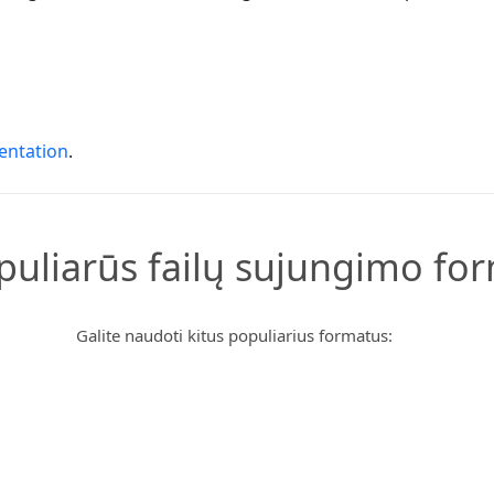
entation
.
opuliarūs failų sujungimo fo
Galite naudoti kitus populiarius formatus: