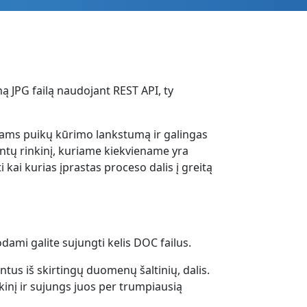
ą JPG failą naudojant REST API, ty
jams puikų kūrimo lankstumą ir galingas
ntų rinkinį, kuriame kiekviename yra
kai kurias įprastas proceso dalis į greitą
odami galite sujungti kelis DOC failus.
s iš skirtingų duomenų šaltinių, dalis.
inį ir sujungs juos per trumpiausią