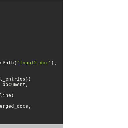
ePath(
'Input2.doc'
),

t_entries})

 document, 

line)

erged_docs, 
