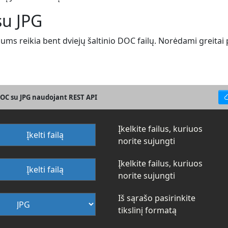
su JPG
ums reikia bent dviejų šaltinio DOC failų. Norėdami greitai 
DOC su JPG naudojant REST API
Įkelkite failus, kuriuos
Įkelti failą
norite sujungti
Įkelkite failus, kuriuos
Įkelti failą
norite sujungti
Iš sąrašo pasirinkite
tikslinį formatą