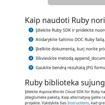
Kaip naudoti Ruby nori
Įdiekite Ruby SDK ir pridėkite nuo
Atidarykite šaltinio DOC Ruby failą
Įkelkite dokumentą, kurį norite pri
Iškvieskite metodą append_documen
Gaukite bendrą rezultatą JPG format
Ruby biblioteka sujung
Įdiekite Aspose.Words Cloud SDK for Ruby 
įdiegtumėte paketą. Kaip alternatyvą galite 
projekte. Vykdykite šias
Instructions
, kad gr