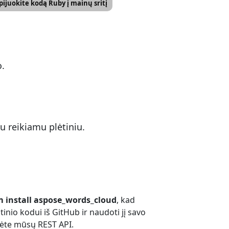
ijuokite kodą Ruby į mainų sritį
o.
 reikiamu plėtiniu.
 install aspose_words_cloud
, kad
tinio kodui iš GitHub ir naudoti jį savo
mėte mūsų REST API.