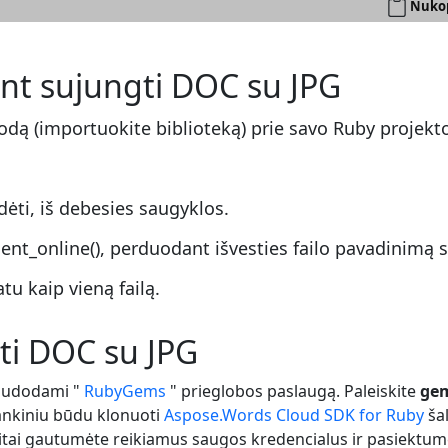
Nukop
nt sujungti DOC su JPG
rodą (importuokite biblioteką) prie savo Ruby projekt
.
dėti, iš debesies saugyklos.
t_online(), perduodant išvesties failo pavadinimą su
u kaip vieną failą.
ti DOC su JPG
naudodami "
RubyGems
" prieglobos paslaugą. Paleiskite
gem
rankiniu būdu klonuoti
Aspose.Words Cloud SDK for Ruby
šal
eitai gautumėte reikiamus saugos kredencialus ir pasiektu