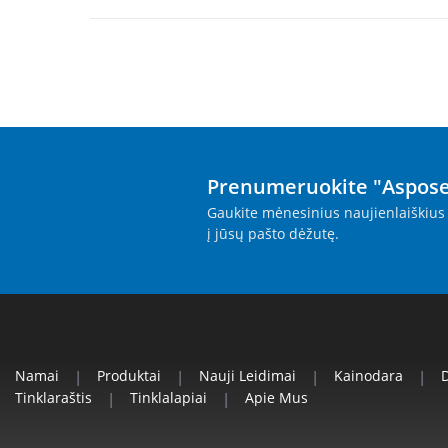
Prenumeruokite "Aspose
Gaukite mėnesinius naujienlaiškius 
į jūsų pašto dėžutę.
Namai
|
Produktai
|
Nauji Leidimai
|
Kainodara
|
Tinklaraštis
|
Tinklalapiai
|
Apie Mus