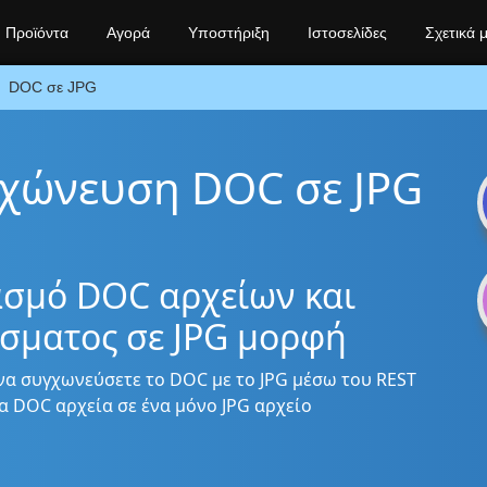
Προϊόντα
Αγορά
Υποστήριξη
Ιστοσελίδες
Σχετικά 
DOC σε JPG
γχώνευση DOC σε JPG
ασμό DOC αρχείων και
σματος σε JPG μορφή
να συγχωνεύσετε το DOC με το JPG μέσω του REST
α DOC αρχεία σε ένα μόνο JPG αρχείο