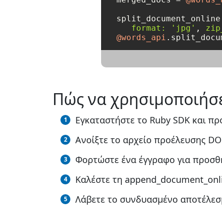
split_document_online
format:
'jpg'
, 
zip
@words_api
Πώς να χρησιμοποιήσε
Εγκαταστήστε το Ruby SDK και πρ
Ανοίξτε το αρχείο προέλευσης DO
Φορτώστε ένα έγγραφο για προσθ
Καλέστε τη append_document_onli
Λάβετε το συνδυασμένο αποτέλεσμ