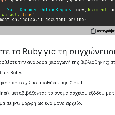
 = 
SplitDocumentOnlineRequest
.new(
document:
 m
_output:
true
Αντιγράψτ
τε το Ruby για τη συγχώνευσ
οσθέστε την αναφορά (εισαγωγή της βιβλιοθήκης) στ
C σε Ruby.
ήκη από το χώρο αποθήκευσης Cloud.
ne(), μεταβιβάζοντας το όνομα αρχείου εξόδου με 
α σε JPG μορφή ως ένα μόνο αρχείο.