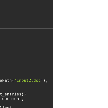
ePath(
'Input2.doc'
),

t_entries})

 document, 

line)
