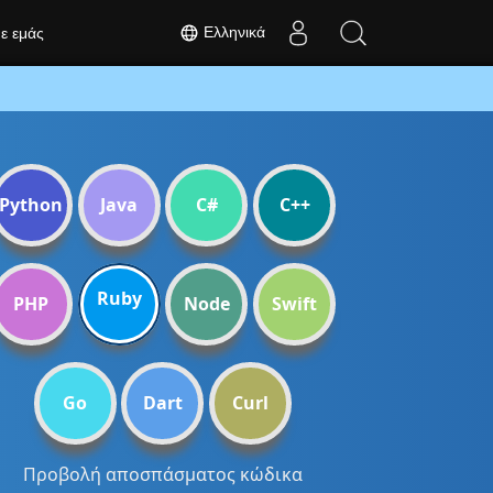
Ελληνικά
με εμάς
Python
Java
C#
C++
Ruby
PHP
Node
Swift
Go
Dart
Curl
Προβολή αποσπάσματος κώδικα