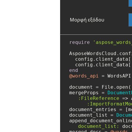
Μορφή εξόδου
require
'aspose_words
AsposeWordsCloud.conf
  config.client_data[
  config.client_data[
end
@words_api
 = WordsAPI.
document = File.open(
mergeProps = 
Document
:FileReference
 => 
:ImportFormatMo
document_entries = [m
document_list = 
Docum
append_document_onlin
document_list:
 doc
merged_docs = 
@words_