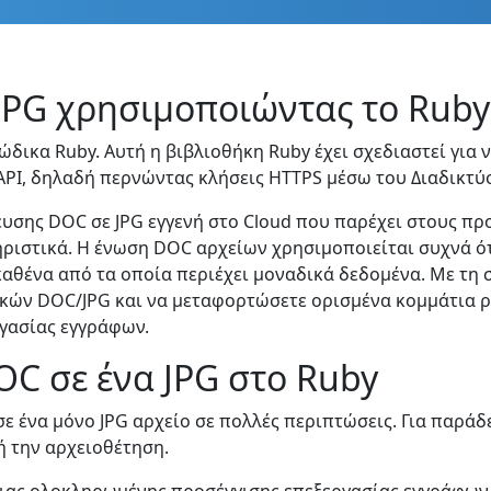
JPG χρησιμοποιώντας το Ruby
δικα Ruby. Αυτή η βιβλιοθήκη Ruby έχει σχεδιαστεί για 
API, δηλαδή περνώντας κλήσεις HTTPS μέσω του Διαδικτύ
ευσης DOC σε JPG εγγενή στο Cloud που παρέχει στους π
ηριστικά. Η ένωση DOC αρχείων χρησιμοποιείται συχνά ό
καθένα από τα οποία περιέχει μοναδικά δεδομένα. Με τη
κών DOC/JPG και να μεταφορτώσετε ορισμένα κομμάτια ρο
γασίας εγγράφων.
C σε ένα JPG στο Ruby
ε ένα μόνο JPG αρχείο σε πολλές περιπτώσεις. Για παράδ
ή την αρχειοθέτηση.