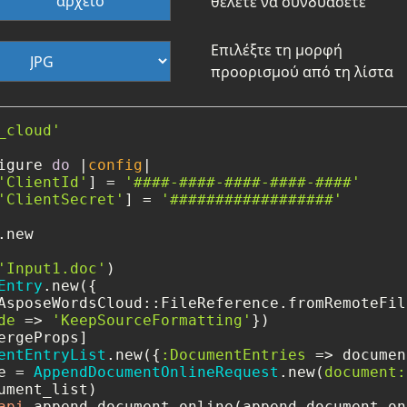
αρχείο
θέλετε να συνδυάσετε
Επιλέξτε τη μορφή
προορισμού από τη λίστα
_cloud'
igure 
do
 |
config
|

'ClientId'
] = 
'####-####-####-####-####'
'ClientSecret'
] = 
'##################'
new

'Input1.doc'
)

Entry
.new({

AsposeWordsCloud::FileReference.fromRemoteFil
de
 => 
'KeepSourceFormatting'
})

ergeProps]

entEntryList
.new({
:DocumentEntries
 => documen
e = 
AppendDocumentOnlineRequest
.new(
document:
ument_list)

api
.append_document_online(append_document_on