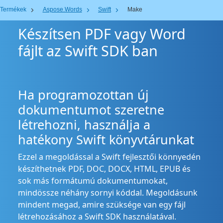
Termékek
Aspose.Words
Swift
Make
Készítsen PDF vagy Word
fájlt az Swift SDK ban
Ha programozottan új
dokumentumot szeretne
létrehozni, használja a
hatékony Swift könyvtárunkat
Ezzel a megoldással a Swift fejlesztői könnyedén
készíthetnek PDF, DOC, DOCX, HTML, EPUB és
sok más formátumú dokumentumokat,
mindössze néhány sornyi kóddal. Megoldásunk
mindent megad, amire szüksége van egy fájl
létrehozásához a Swift SDK használatával.