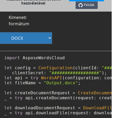
használatával
Példák
Kimeneti
formátum
import
 AsposeWordsCloud

let
 config 
=
Configuration
(clientId: 
"####-
   clientSecret: 
"##################"
let
 api 
=
try
WordsAPI
let
 fileName 
=
"Output.docx"
;

let
 createDocumentRequest 
=
CreateDocumentR
_
=
try
 api.createDocument(request: createD
let
 downloadDocumentRequest 
=
DownloadFileR
_
=
try
 api.downloadFile(request: downloadD