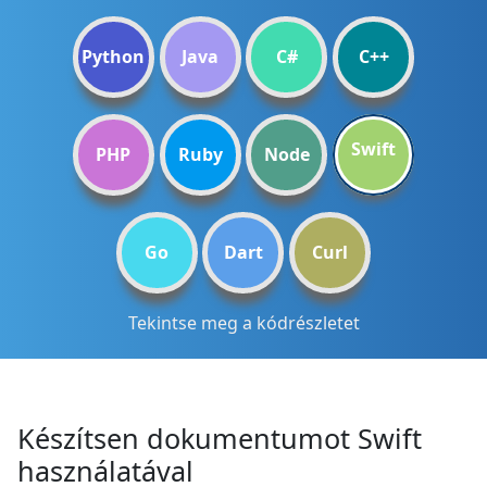
Python
Java
C#
C++
Swift
PHP
Ruby
Node
Go
Dart
Curl
Tekintse meg a kódrészletet
Készítsen dokumentumot Swift
használatával