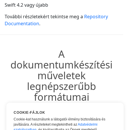
Swift 4.2 vagy újabb
További részletekért tekintse meg a
Repository
Documentation
.
A
dokumentumkészítési
műveletek
legnépszerűbb
formátumai
COOKIE-FÁJLOK
Cookie-kat használunk a látogatói élmény biztosítására és
javítására. A részleteket megtekintheti az
Adatvédelmi
Készíts HTML
szabályzatban
, és kiválaszthatja az Önnek megfelelő