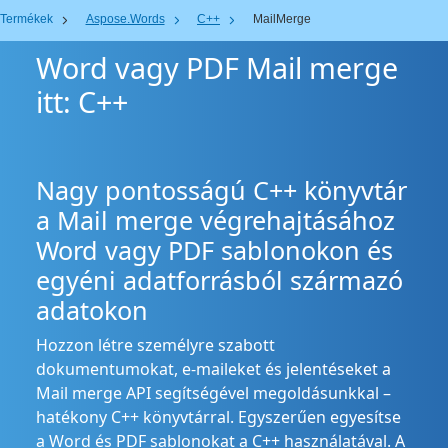
Termékek
Aspose.Words
C++
MailMerge
Word vagy PDF Mail merge
itt: C++
Nagy pontosságú C++ könyvtár
a Mail merge végrehajtásához
Word vagy PDF sablonokon és
egyéni adatforrásból származó
adatokon
Hozzon létre személyre szabott
dokumentumokat, e-maileket és jelentéseket a
Mail merge API segítségével megoldásunkkal –
hatékony C++ könyvtárral. Egyszerűen egyesítse
a Word és PDF sablonokat a C++ használatával. A