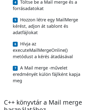
Töltse be a Mail merge és a
forrásadatokat
Hozzon létre egy MailMerge
kérést, adjon át sablont és
adatfájlokat
Hívja az
executeMailMergeOnline()
metódust a kérés átadásával
A Mail merge -művelet
eredményét külön fájlként kapja
meg
C++ könyvtár a Mail merge
használatához