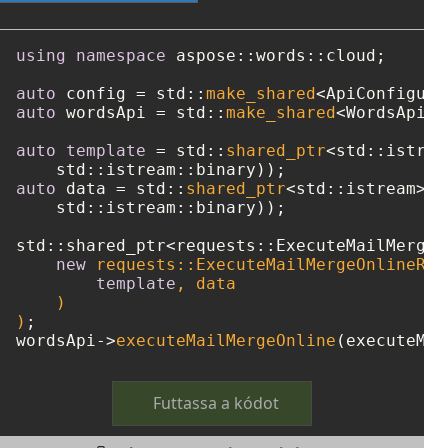
using
namespace
 aspose::words::cloud;

auto
 config = std::
make_shared
<ApiConfigura
auto
 wordsApi = std::
make_shared
<WordsApi>(
auto
template
 = std::
shared_ptr
<std::istrea
auto
 data = std::
shared_ptr
<std::istream>(
n
    std::istream::binary));

std::shared_ptr<requests::ExecuteMailMergeO
new
 requests::ExecuteMailMergeOnlineRequ
template
, data

    )

)
;

wordsApi->
executeMailMergeOnline
Futtassa a kódot