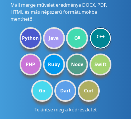
Mail merge művelet eredménye DOCX, PDF,
HTML és más népszerű formátumokba
menthető.
C++
Python
Java
C#
PHP
Ruby
Node
Swift
Go
Dart
Curl
Tekintse meg a kódrészletet