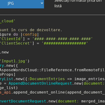
Selectați formatul țintă din
listă
_cloud'
sunt în curs de dezvoltare.
igure 
do
 |
config
|

'ClientId'
] = 
'####-####-####-####-####'
'ClientSecret'
] = 
'##################'
new

'Input1.jpg'
)

ry
.new({

AsposeWordsCloud::FileReference.fromRemoteFil
Props]

ryList
.new({
:DocumentEntries
 => image_entries}
e = 
AppendDocumentOnlineRequest
.new(
document:
ge_list)

s_api
.append_document_online(append_document_
nvertDocumentRequest
.new(
document:
 merged_ima