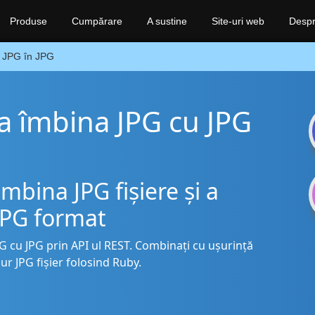
Produse
Cumpărare
A sustine
Site-uri web
Despr
JPG în JPG
a îmbina JPG cu JPG
bina JPG fișiere și a
 JPG format
PG cu JPG prin API ul REST. Combinați cu ușurință
ur JPG fișier folosind Ruby.