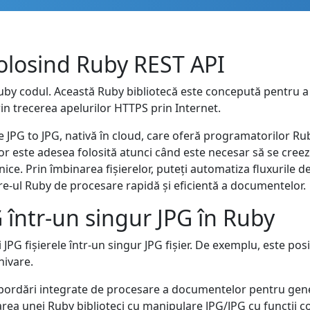
olosind Ruby REST API
Ruby codul. Această Ruby bibliotecă este concepută pentru a
rin trecerea apelurilor HTTPS prin Internet.
 JPG to JPG, nativă în cloud, care oferă programatorilor Rub
relor este adesea folosită atunci când este necesar să se cr
ice. Prin îmbinarea fișierelor, puteți automatiza fluxurile de
are-ul Ruby de procesare rapidă și eficientă a documentelor.
 într-un singur JPG în Ruby
 JPG fișierele într-un singur JPG fișier. De exemplu, este pos
hivare.
i abordări integrate de procesare a documentelor pentru ge
izarea unei Ruby biblioteci cu manipulare JPG/JPG cu funcții 