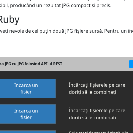
osibil, producând un rezultat JPG compact și precis.
 Ruby
aveți nevoie de cel puțin două JPG fișiere sursă. Pentru un î
 JPG cu JPG folosind API ul REST
Încărcați fișierele pe care
Incarca un
fisier
doriți să le combinați
Încărcați fișierele pe care
Incarca un
fisier
doriți să le combinați