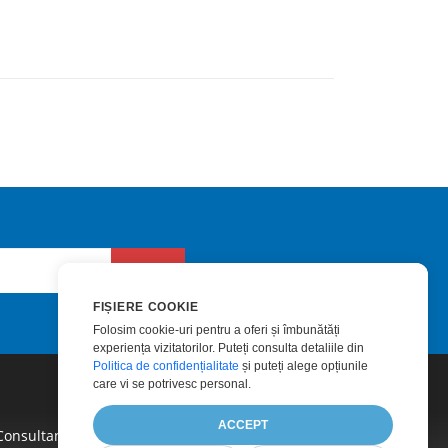
Trimite
FIȘIERE COOKIE
Folosim cookie-uri pentru a oferi și îmbunătăți
experiența vizitatorilor. Puteți consulta detaliile din
Politica de confidențialitate
și puteți alege opțiunile
care vi se potrivesc personal.
ACCEPT
Consultanță Plătită
|
Blog
|
Site-Uri Web
|
Despre Noi