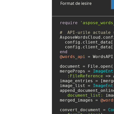
Format de iesire
require
'aspose_words
#  API-urile actuale 
AsposeWordsCloud.conf
  config.client_data[
  config.client_data[
end
@words_api
 = WordsAPI.
document = File.open(
mergeProps = 
ImageEnt
:FileReference
 => 
image_entries = [merge
image_list = 
ImageEnt
append_document_onlin
document_list:
 ima
merged_images = 
@word
convert_document = 
Co