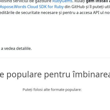
losind serviciul de găzduire
RubyGems
. Rulați
gem install
Aspose.Words Cloud SDK for Ruby
din GitHub și îl puteți ut
ditările de securitate necesare și pentru a accesa API ul no
a vedea detaliile.
e populare pentru îmbinarea 
Puteți folosi alte formate populare: