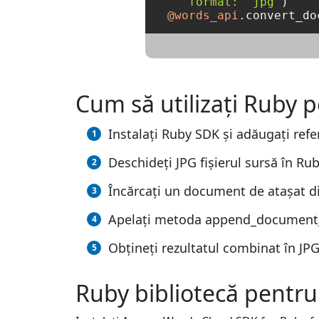
format:
'jpg'
@words_api
Cum să utilizați Ruby 
Instalați Ruby SDK și adăugați refer
Deschideți JPG fișierul sursă în Rub
Încărcați un document de atașat di
Apelați metoda append_document_on
Obțineți rezultatul combinat în JPG
Ruby bibliotecă pentru