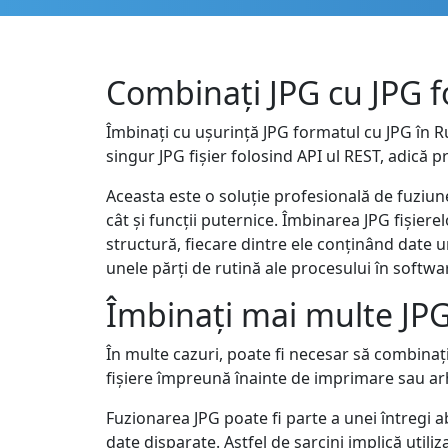
Combinați JPG cu JPG f
Îmbinați cu ușurință JPG formatul cu JPG în 
singur JPG fișier folosind API ul REST, adică p
Aceasta este o soluție profesională de fuziune
cât și funcții puternice. Îmbinarea JPG fișie
structură, fiecare dintre ele conținând date un
unele părți de rutină ale procesului în softw
Îmbinați mai multe JPG
În multe cazuri, poate fi necesar să combinați
fișiere împreună înainte de imprimare sau ar
Fuzionarea JPG poate fi parte a unei întreg
date disparate. Astfel de sarcini implică util