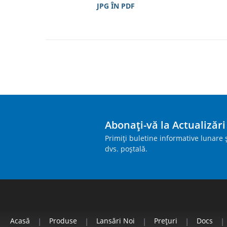
JPG ÎN PDF
Abonați-vă la Actualizăr
Primiți buletine informative lunare ș
dvs. poștală.
Acasă
|
Produse
|
Lansări Noi
|
Prețuri
|
Docs
|