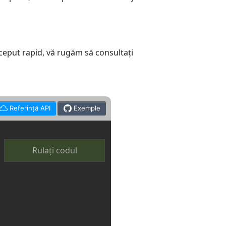
nceput rapid, vă rugăm să consultați
Referință API
Exemple
Rulați codul