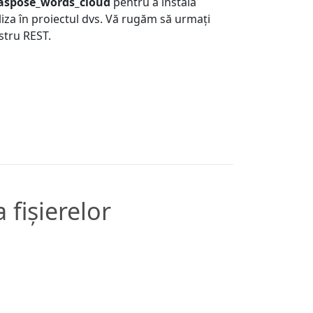
 aspose_words_cloud
pentru a instala
iliza în proiectul dvs. Vă rugăm să urmați
stru REST.
fișierelor