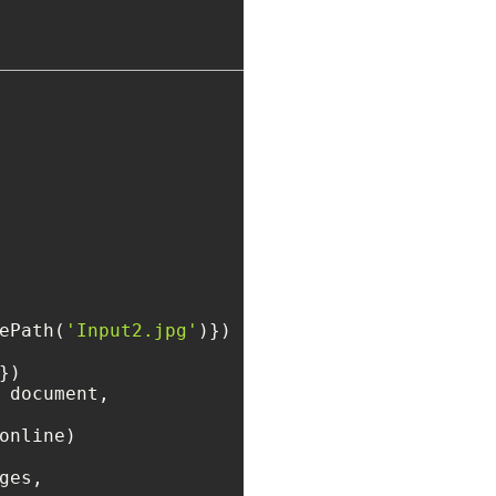
ePath(
'Input2.jpg'
)})

)

 document,

online)

ges,
