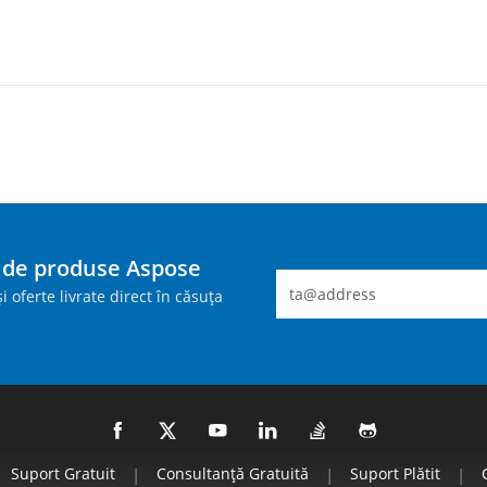
i de produse Aspose
i oferte livrate direct în căsuța
Suport Gratuit
|
Consultanță Gratuită
|
Suport Plătit
|