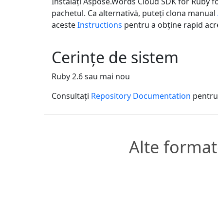
Instalați Aspose.Words Cloud SDK for Ruby fo
pachetul. Ca alternativă, puteți clona manual
aceste
Instructions
pentru a obține rapid acre
Cerințe de sistem
Ruby 2.6 sau mai nou
Consultați
Repository Documentation
pentru 
Alte format