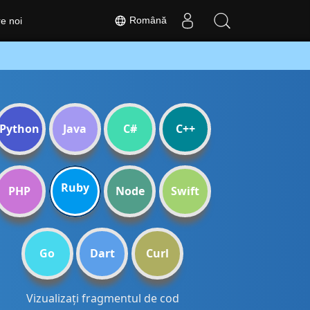
Română
e noi
Python
Java
C#
C++
Ruby
PHP
Node
Swift
Go
Dart
Curl
Vizualizați fragmentul de cod