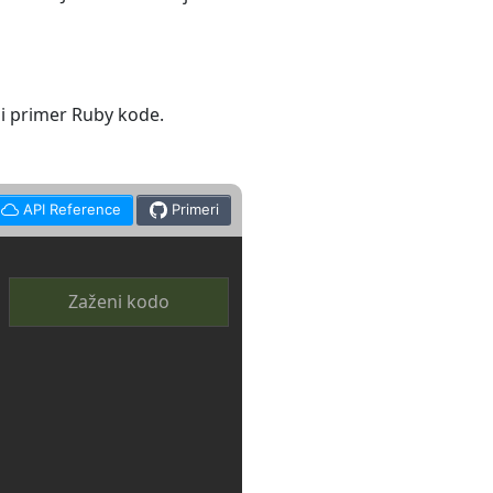
nji primer Ruby kode.
API Reference
Primeri
Zaženi kodo