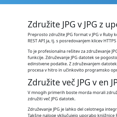
Združite JPG v JPG z u
Preprosto združite JPG format v JPG v Ruby k
REST API ja, tj. s posredovanjem klicev HTTPS
To je profesionalna rešitev za združevanje JP
funkcije. Združevanje JPG datotek se pogosto
edinstvene podatke. Z združevanjem datotek l
procesa v hitro in učinkovito programsko 
Združite več JPG v en 
V mnogih primerih boste morda morali združit
združiti več JPG datotek.
Združevanje JPG je lahko del celotnega integ
Takšne naloge vključujejo uporabo knjižnice R