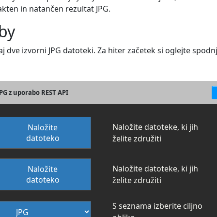
ten in natančen rezultat JPG.
uby
j dve izvorni JPG datoteki. Za hiter začetek si oglejte spod
JPG z uporabo REST API
Naložite datoteke, ki jih
Naložite
datoteko
želite združiti
Naložite datoteke, ki jih
Naložite
datoteko
želite združiti
S seznama izberite ciljno