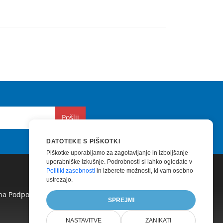
Pošlji
DATOTEKE S PIŠKOTKI
Piškotke uporabljamo za zagotavljanje in izboljšanje
uporabniške izkušnje. Podrobnosti si lahko ogledate v
Politiki zasebnosti
in izberete možnosti, ki vam osebno
ustrezajo.
na Podpora
|
Plačano Svetovanje
|
Blog
|
SPREJMI
NASTAVITVE
ZANIKATI