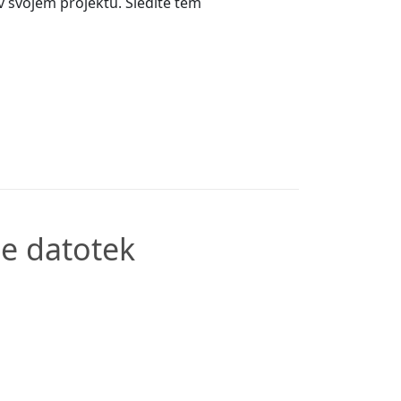
v svojem projektu. Sledite tem
je datotek