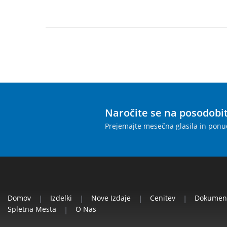
Naročite se na posodobi
Prejemajte mesečna glasila in ponu
Domov
|
Izdelki
|
Nove Izdaje
|
Cenitev
|
Dokumen
Spletna Mesta
|
O Nas