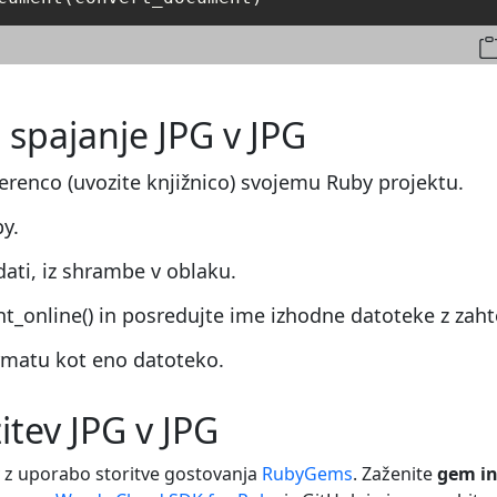
 spajanje JPG v JPG
erenco (uvozite knjižnico) svojemu Ruby projektu.
y.
dati, iz shrambe v oblaku.
_online() in posredujte ime izhodne datoteke z zah
ormatu kot eno datoteko.
itev JPG v JPG
z uporabo storitve gostovanja
RubyGems
. Zaženite
gem in