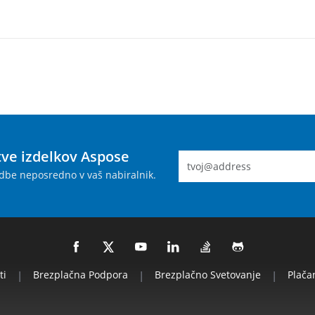
tve izdelkov Aspose
dbe neposredno v vaš nabiralnik.
ti
|
Brezplačna Podpora
|
Brezplačno Svetovanje
|
Plača