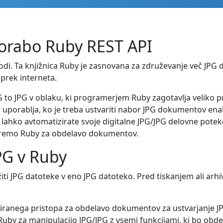
porabo Ruby REST API
odi. Ta knjižnica Ruby je zasnovana za združevanje več JPG
 prek interneta.
G to JPG v oblaku, ki programerjem Ruby zagotavlja veliko pri
 uporablja, ko je treba ustvariti nabor JPG dokumentov ena
ahko avtomatizirate svoje digitalne JPG/JPG delovne potek
opremo Ruby za obdelavo dokumentov.
JPG v Ruby
i JPG datoteke v eno JPG datoteko. Pred tiskanjem ali arhi
riranega pristopa za obdelavo dokumentov za ustvarjanje J
uby za manipulacijo JPG/JPG z vsemi funkcijami, ki bo obdela