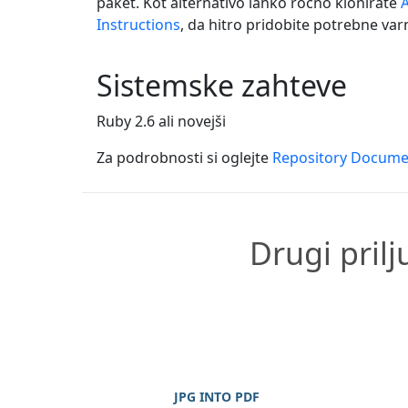
paket. Kot alternativo lahko ročno klonirate
Instructions
, da hitro pridobite potrebne var
Sistemske zahteve
Ruby 2.6 ali novejši
Za podrobnosti si oglejte
Repository Docume
Drugi prilj
JPG INTO PDF