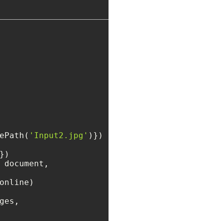
ePath(
'Input2.jpg'
)})

)

 document,

online)

ges,
