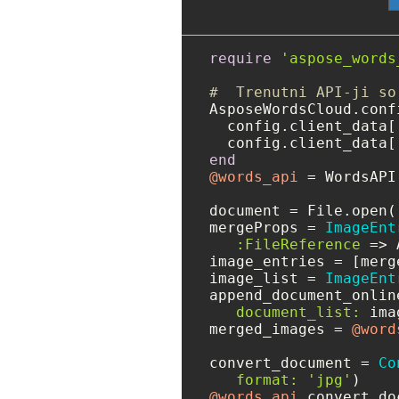
require
'aspose_words
#  Trenutni API-ji so
AsposeWordsCloud.conf
  config.client_data[
  config.client_data[
end
@words_api
 = WordsAPI.
document = File.open(
mergeProps = 
ImageEnt
:FileReference
 => 
image_entries = [merge
image_list = 
ImageEnt
append_document_onlin
document_list:
 ima
merged_images = 
@word
convert_document = 
Co
format:
'jpg'
@words_api