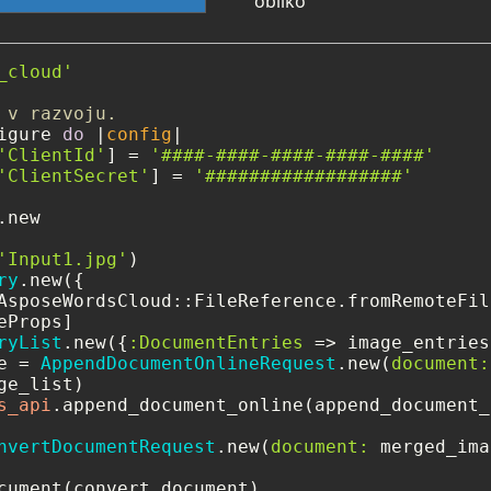
obliko
_cloud'
 v razvoju.
igure 
do
 |
config
|

'ClientId'
] = 
'####-####-####-####-####'
'ClientSecret'
] = 
'##################'
new

'Input1.jpg'
)

ry
.new({

AsposeWordsCloud::FileReference.fromRemoteFil
Props]

ryList
.new({
:DocumentEntries
 => image_entries}
e = 
AppendDocumentOnlineRequest
.new(
document:
ge_list)

s_api
.append_document_online(append_document_
nvertDocumentRequest
.new(
document:
 merged_ima