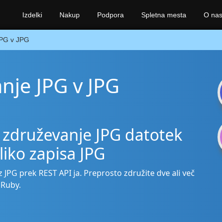
Izdelki
Nakup
Podpora
Spletna mesta
O na
PG v JPG
nje JPG v JPG
 združevanje JPG datotek
bliko zapisa JPG
 JPG prek REST API ja. Preprosto združite dve ali več
 Ruby.