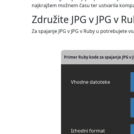
najkrajšem možnem času ter ustvarila kompak
Združite JPG v JPG v R
Za spajanje JPG v JPG v Ruby u potrebujete vsa
Primer Ruby kode za spajanje JPG v 
Vhodne datoteke
Izhodni format