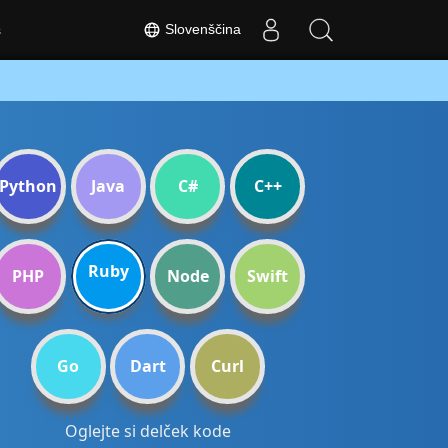
Slovenščina
s
Python
Java
C#
C++
Ruby
PHP
Node
Swift
Go
Dart
Curl
Oglejte si delček kode