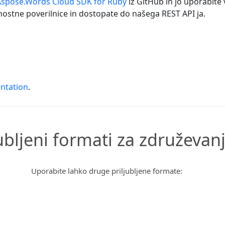
Aspose.Words Cloud SDK for Ruby
iz GitHub in jo uporabite 
nostne poverilnice in dostopate do našega REST API ja.
ntation
.
ubljeni formati za združevan
Uporabite lahko druge priljubljene formate: