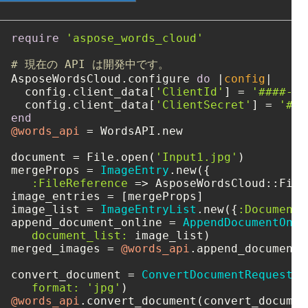
require
'aspose_words_cloud'
# 現在の API は開発中です。
AsposeWordsCloud.configure 
do
 |
config
|

  config.client_data[
'ClientId'
] = 
'####-##
  config.client_data[
'ClientSecret'
] = 
'###
end
@words_api
 = WordsAPI.new

document = File.open(
'Input1.jpg'
)

mergeProps = 
ImageEntry
.new({

:FileReference
 => AsposeWordsCloud::File
image_entries = [mergeProps]

image_list = 
ImageEntryList
.new({
:DocumentE
append_document_online = 
AppendDocumentOnli
document_list:
 image_list)

merged_images = 
@words_api
.append_document_
convert_document = 
ConvertDocumentRequest
.n
format:
'jpg'
@words_api