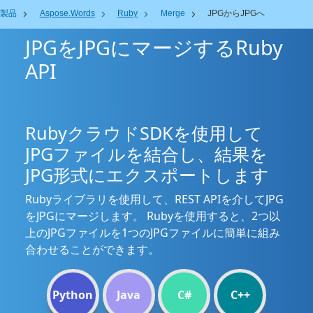
製品
Aspose.Words
Ruby
Merge
JPGからJPGへ
JPGをJPGにマージするRuby
API
RubyクラウドSDKを使用して
JPGファイルを結合し、結果を
JPG形式にエクスポートします
Rubyライブラリを使用して、REST APIを介してJPG
をJPGにマージします。 Rubyを使用すると、2つ以
上のJPGファイルを1つのJPGファイルに簡単に組み
合わせることができます。
Python
Java
C#
C++