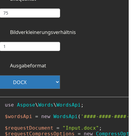
Bildverkleinerungsverhältnis
Ausgabeformat
use
Aspose
\
Words
\
WordsApi
;

$wordsApi
 = 
new
WordsApi
(
'####-####-####-##
$requestDocument
 = 
"Input.docx"
$requestCompressOptions
 = 
new
CompressOptio