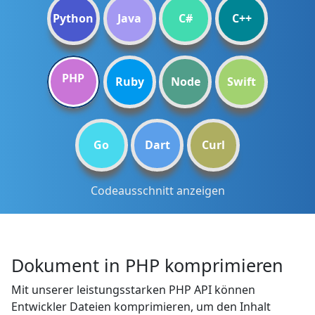
Python
Java
C#
C++
PHP
Ruby
Node
Swift
Go
Dart
Curl
Codeausschnitt anzeigen
Dokument in PHP komprimieren
Mit unserer leistungsstarken PHP API können
Entwickler Dateien komprimieren, um den Inhalt