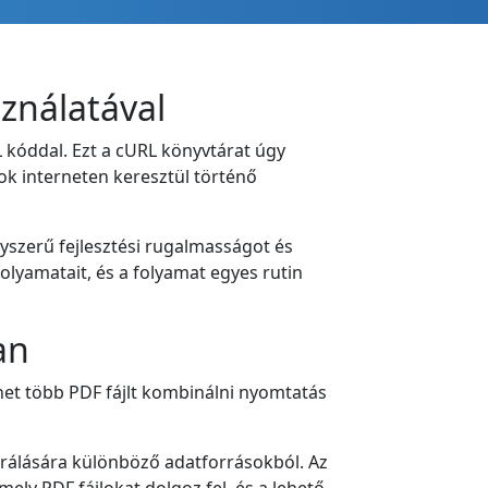
ználatával
kóddal. Ezt a cURL könyvtárat úgy
ok interneten keresztül történő
yszerű fejlesztési rugalmasságot és
lyamatait, és a folyamat egyes rutin
an
het több PDF fájlt kombinálni nyomtatás
erálására különböző adatforrásokból. Az