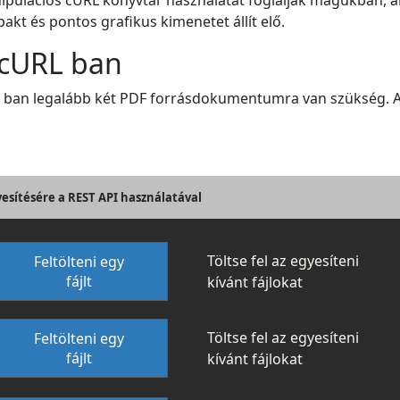
nipulációs cURL könyvtár használatát foglalják magukban, am
akt és pontos grafikus kimenetet állít elő.
 cURL ban
L ban legalább két PDF forrásdokumentumra van szükség. A
yesítésére a REST API használatával
Töltse fel az egyesíteni
Feltölteni egy
fájlt
kívánt fájlokat
Töltse fel az egyesíteni
Feltölteni egy
fájlt
kívánt fájlokat