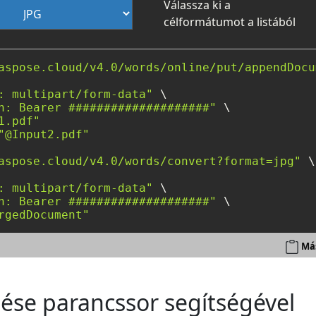
Válassza ki a
célformátumot a listából
aspose.cloud/v4.0/words/online/put/appendDocu
: multipart/form-data"
 \

n: Bearer ####################"
 \

1.pdf"
"@Input2.pdf"
aspose.cloud/v4.0/words/convert?format=jpg"
 \

: multipart/form-data"
 \

n: Bearer ####################"
 \

rgedDocument"
Más
tése parancssor segítségével