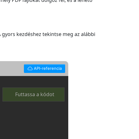
ely PDF fájlokat dolgoz fel, és a lehető
 gyors kezdéshez tekintse meg az alábbi
API-referencia
Futtassa a kódot