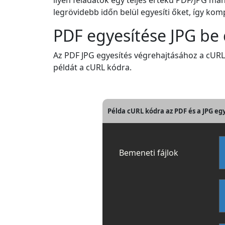
ilyen feladatok egy teljes értékű PDF/JPG ma
legrövidebb időn belül egyesíti őket, így komp
PDF egyesítése JPG be
Az PDF JPG egyesítés végrehajtásához a cUR
példát a cURL kódra.
Példa cURL kódra az PDF és a JPG eg
Bemeneti fájlok