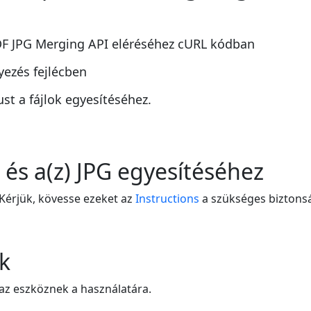
 PDF JPG Merging API eléréséhez cURL kódban
yezés fejlécben
t a fájlok egyesítéséhez.
 és a(z) JPG egyesítéséhez
 Kérjük, kövesse ezeket az
Instructions
a szükséges biztonsá
k
z eszköznek a használatára.