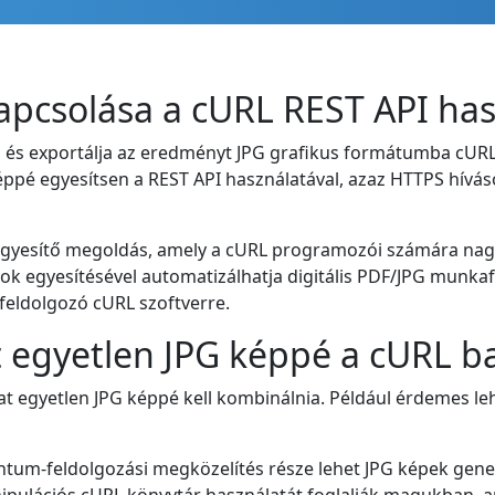
apcsolása a cURL REST API has
s exportálja az eredményt JPG grafikus formátumba cURL 
képpé egyesítsen a REST API használatával, azaz HTTPS hívás
G egyesítő megoldás, amely a cURL programozói számára nag
k egyesítésével automatizálhatja digitális PDF/JPG munkafo
 feldolgozó cURL szoftverre.
t egyetlen JPG képpé a cURL b
at egyetlen JPG képpé kell kombinálnia. Például érdemes le
entum-feldolgozási megközelítés része lehet JPG képek gen