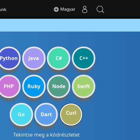
Magyar
unk
Python
Java
C#
C++
PHP
Ruby
Node
Swift
Curl
Go
Dart
Tekintse meg a kódrészletet