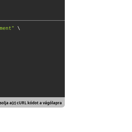
ment"
 \

olja a(z) cURL kódot a vágólapra