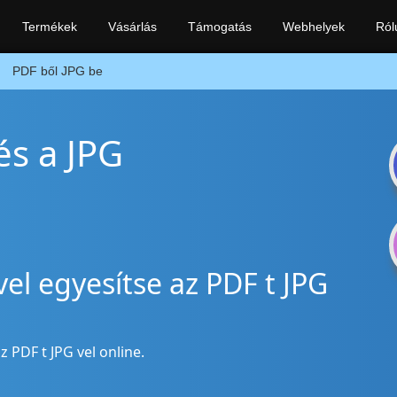
Termékek
Vásárlás
Támogatás
Webhelyek
Ról
PDF ből JPG be
és a JPG
el egyesítse az PDF t JPG
 PDF t JPG vel online.