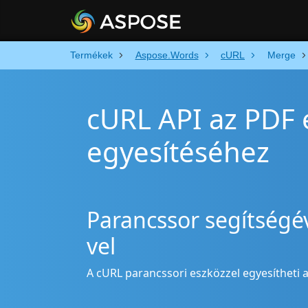
Termékek
Aspose.Words
cURL
Merge
cURL API az PDF 
egyesítéséhez
Parancssor segítségév
vel
A cURL parancssori eszközzel egyesítheti az