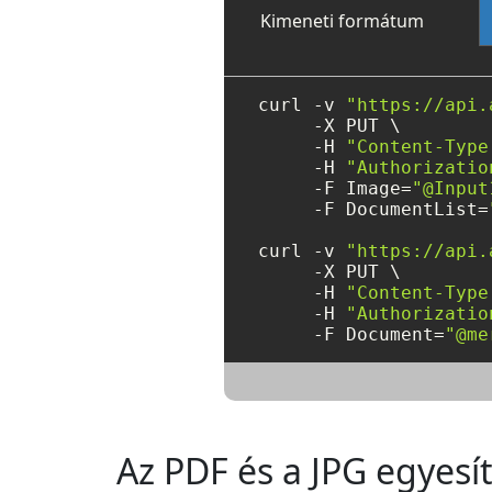
Kimeneti formátum
curl -v 
"https://api.
     -X PUT \

     -H 
"Content-Type
     -H 
"Authorizatio
     -F Image=
"@Input
     -F DocumentList=
curl -v 
"https://api.
     -X PUT \

     -H 
"Content-Type
     -H 
"Authorizatio
     -F Document=
"@me
Az PDF és a JPG egyesí