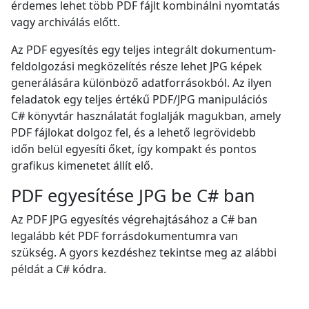
érdemes lehet több PDF fájlt kombinálni nyomtatás
vagy archiválás előtt.
Az PDF egyesítés egy teljes integrált dokumentum-
feldolgozási megközelítés része lehet JPG képek
generálására különböző adatforrásokból. Az ilyen
feladatok egy teljes értékű PDF/JPG manipulációs
C# könyvtár használatát foglalják magukban, amely
PDF fájlokat dolgoz fel, és a lehető legrövidebb
időn belül egyesíti őket, így kompakt és pontos
grafikus kimenetet állít elő.
PDF egyesítése JPG be C# ban
Az PDF JPG egyesítés végrehajtásához a C# ban
legalább két PDF forrásdokumentumra van
szükség. A gyors kezdéshez tekintse meg az alábbi
példát a C# kódra.