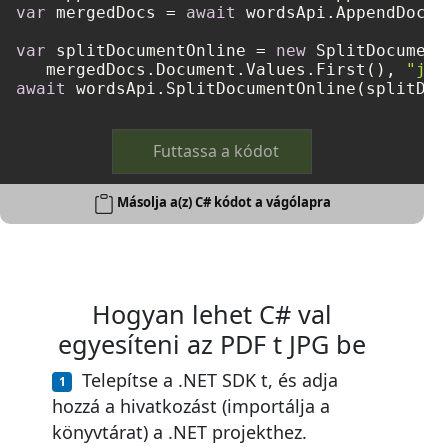
var
 mergedDocs = 
await
 wordsApi.AppendDocum
var
 splitDocumentOnline = 
new
 SplitDocument
   mergedDocs.Document.Values.First(), 
"jpg
await
Futtassa a kódot
Másolja a(z) C# kódot a vágólapra
Hogyan lehet C# val
egyesíteni az PDF t JPG be
Telepítse a .NET SDK t, és adja
hozzá a hivatkozást (importálja a
könyvtárat) a .NET projekthez.