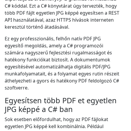
C# kóddal. Ezt a C# könyvtárat úgy tervezték, hogy
több PDF fájlt egyetlen JPG képpé egyesítsen a REST
API használatával, azaz HTTPS hívások interneten
keresztül történő átadásával.
Ez egy professzionális, felhőn natív PDF JPG
egyesítő megoldás, amely a C# programozói
számára nagyszerű fejlesztési rugalmasságot és
hatékony funkciókat biztosít. A dokumentumok
egyesítésével automatizálhatja digitális PDF/JPG
munkafolyamatait, és a folyamat egyes rutin részeit
áthelyezheti a gyors és hatékony PDF feldolgozó C#
szoftverre.
Egyesítsen több PDF et egyetlen
JPG képpé a C# ban
Sok esetben előfordulhat, hogy az PDF fájlokat
egyetlen JPG képpé kell kombinálnia. Például