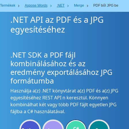
Termékek
Aspose.Words
.NET
Merge
PDF ből JPG be
.NET API az PDF és a JPG
egyesítéséhez
.NET SDK a PDF fájl
kombinálásához és az
eredmény exportálásához JPG
formátumba
Használja a(z) .NET könyvtárat a(z) PDF és a(z) JPG
egyesítéséhez REST API n keresztül. Könnyen
kombinálhat két vagy több PDF fájlt egyetlen JPG
fájlba a C# használatával.
C#