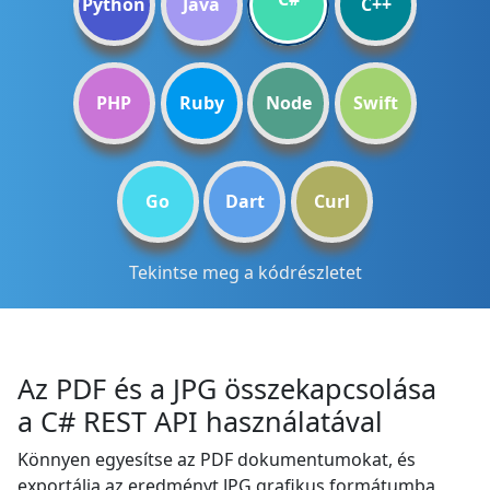
Python
Java
C++
PHP
Ruby
Node
Swift
Go
Dart
Curl
Tekintse meg a kódrészletet
Az PDF és a JPG összekapcsolása
a C# REST API használatával
Könnyen egyesítse az PDF dokumentumokat, és
exportálja az eredményt JPG grafikus formátumba