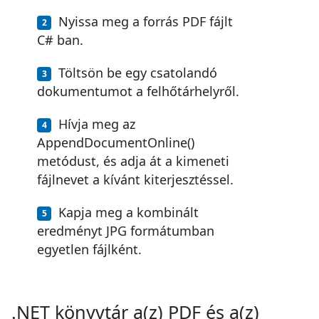
Nyissa meg a forrás PDF fájlt
C# ban.
Töltsön be egy csatolandó
dokumentumot a felhőtárhelyről.
Hívja meg az
AppendDocumentOnline()
metódust, és adja át a kimeneti
fájlnevet a kívánt kiterjesztéssel.
Kapja meg a kombinált
eredményt JPG formátumban
egyetlen fájlként.
.NET könyvtár a(z) PDF és a(z)