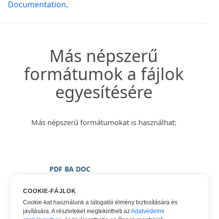
Documentation
.
Más népszerű
formátumok a fájlok
egyesítésére
Más népszerű formátumokat is használhat:
PDF BA DOC
PDF BA DOCX
COOKIE-FÁJLOK
PDF BA KÉP
Cookie-kat használunk a látogatói élmény biztosítására és
javítására. A részleteket megtekintheti az
Adatvédelmi
PDF BA PNG