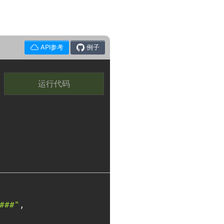
API参考
例子
运行代码
###"
, 
