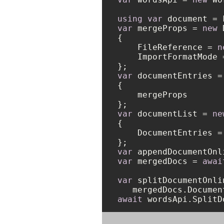
using
var
 document = 
var
 mergeProps = 
new
 
{

    FileReference = 
n
    ImportFormatMode 
var
 documentEntries =
{

    mergeProps

var
 documentList = 
ne
{

    DocumentEntries =
var
 appendDocumentOnl
var
 mergedDocs = 
awai
var
 splitDocumentOnli
   mergedDocs.Documen
await