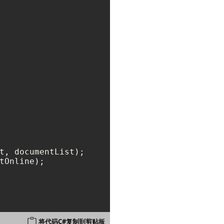
tOnline);

将代码C#复制到剪贴板