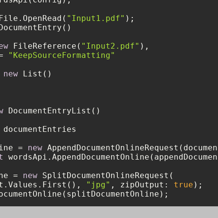
File.OpenRead(
"Input1.pdf"
DocumentEntry()

ew
 FileReference(
"Input2.pdf"
),

= 
"KeepSourceFormatting"
 
new
 List()

w
 DocumentEntryList()

 documentEntries

ine = 
new
t
 wordsApi.AppendDocumentOnline(appendDocumen
ne = 
new
 SplitDocumentOnlineRequest(

t.Values.First(), 
"jpg"
, zipOutput: 
true