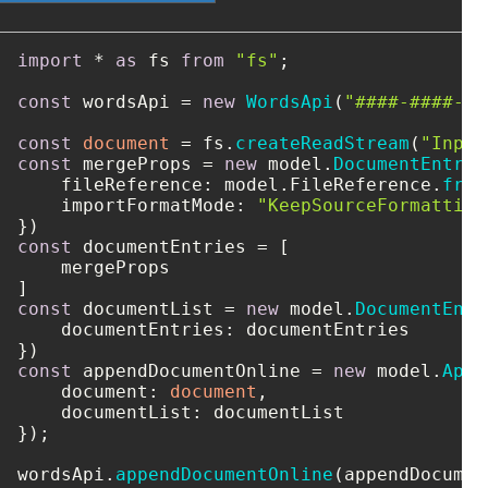
import
 * 
as
 fs 
from
"fs"
;

const
 wordsApi = 
new
WordsApi
(
"####-####-##
const
document
 = fs.
createReadStream
(
"Input
const
 mergeProps = 
new
 model.
DocumentEntry
(
fileReference
: model.
FileReference
.
from
importFormatMode
: 
"KeepSourceFormatting
const
 documentEntries = [

    mergeProps

const
 documentList = 
new
 model.
DocumentEntr
documentEntries
: documentEntries

const
 appendDocumentOnline = 
new
 model.
Appe
document
: 
document
,

documentList
: documentList

});

wordsApi.
appendDocumentOnline
(appendDocumen