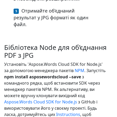
Отримайте об’єднаний
результат у JPG форматі як один
файл.
Бібліотека Node для об’єднання
PDF з JPG
Установіть 'Aspose.Words Cloud SDK for Node.js'
за допомогою менеджера пакетів
NPM
. Запустіть
npm install asposewordscloud --save
з
командного рядка, щоб встановити SDK через
менеджер пакетів NPM. Як альтернативу, ви
можете вручну клонувати вихідний код
Aspose.Words Cloud SDK for Node.js
з GitHub і
використовувати його у своєму проекті. Будь
ласка, дотримуйтесь цих
Instructions
, щоб