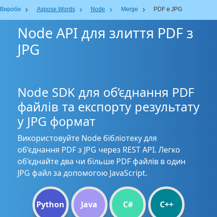
Вироби
Aspose.Words
Node
Merge
PDF в JPG
Node API для злиття PDF з
JPG
Node SDK для об’єднання PDF
файлів та експорту результату
у JPG формат
Використовуйте Node бібліотеку для
об’єднання PDF з JPG через REST API. Легко
об’єднайте два чи більше PDF файлів в один
JPG файл за допомогою JavaScript.
Python
Java
C#
C++