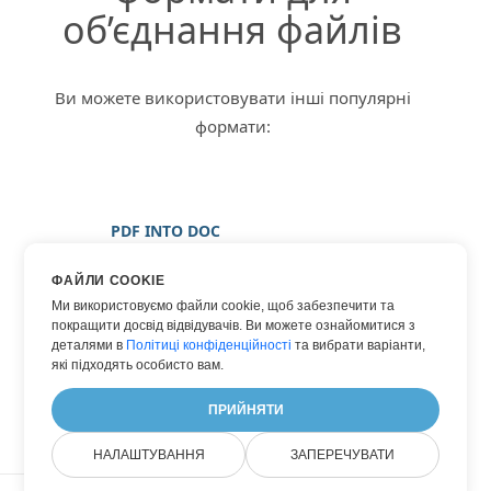
об’єднання файлів
Ви можете використовувати інші популярні
формати:
PDF INTO DOC
PDF INTO DOCX
ФАЙЛИ COOKIE
PDF INTO ЗОБРАЖЕННЯ
Ми використовуємо файли cookie, щоб забезпечити та
покращити досвід відвідувачів. Ви можете ознайомитися з
PDF INTO PNG
деталями в
Політиці конфіденційності
та вибрати варіанти,
PDF INTO WORD
які підходять особисто вам.
PDF INTO XPS
ПРИЙНЯТИ
НАЛАШТУВАННЯ
ЗАПЕРЕЧУВАТИ