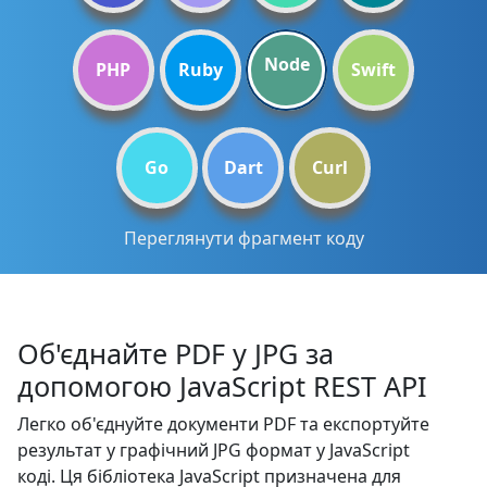
Node
PHP
Ruby
Swift
Go
Dart
Curl
Переглянути фрагмент коду
Об'єднайте PDF у JPG за
допомогою JavaScript REST API
Легко об'єднуйте документи PDF та експортуйте
результат у графічний JPG формат у JavaScript
коді. Ця бібліотека JavaScript призначена для