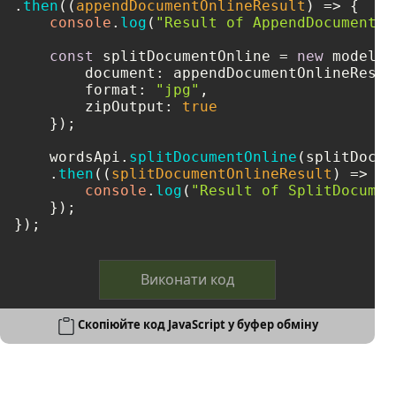
.
then
(
(
appendDocumentOnlineResult
) =>
 {    

console
.
log
(
"Result of AppendDocumentOn
const
 splitDocumentOnline = 
new
 model.
S
document
: appendDocumentOnlineResult
format
: 
"jpg"
,

zipOutput
: 
true
    });

    wordsApi.
splitDocumentOnline
(splitDocum
    .
then
(
(
splitDocumentOnlineResult
) =>
 { 
console
.
log
(
"Result of SplitDocumen
    });

});
Виконати код
Скопіюйте код JavaScript у буфер обміну