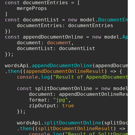
const
 documentEntries = [

    mergeProps

const
 documentList = 
new
 model.
DocumentEntr
documentEntries
: documentEntries

const
 appendDocumentOnline = 
new
 model.
Appe
document
: 
document
,

documentList
: documentList

});

wordsApi.
appendDocumentOnline
(appendDocumen
.
then
(
(
appendDocumentOnlineResult
) =>
 {    

console
.
log
(
"Result of AppendDocumentOn
const
 splitDocumentOnline = 
new
 model.
S
document
: appendDocumentOnlineResult
format
: 
"jpg"
,

zipOutput
: 
true
    });

    wordsApi.
splitDocumentOnline
(splitDocum
    .
then
(
(
splitDocumentOnlineResult
) =>
 { 
console
.
log
(
"Result of SplitDocumen