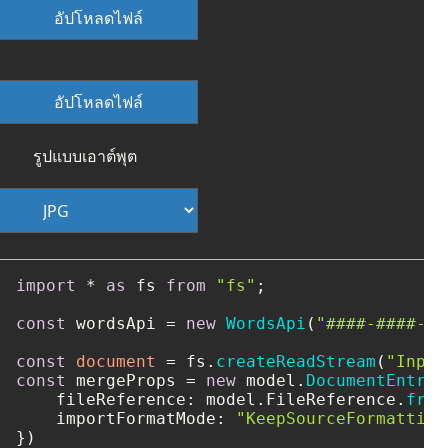
อัปโหลดไฟล์
อัปโหลดไฟล์
รูปแบบเอาต์พุต
import
 * 
as
 fs 
from
"fs"
;

const
 wordsApi = 
new
WordsApi
(
"####-####-##
const
document
 = fs.
createReadStream
(
"Input
const
 mergeProps = 
new
 model.
DocumentEntry
(
fileReference
: model.
FileReference
.
from
importFormatMode
: 
"KeepSourceFormatting