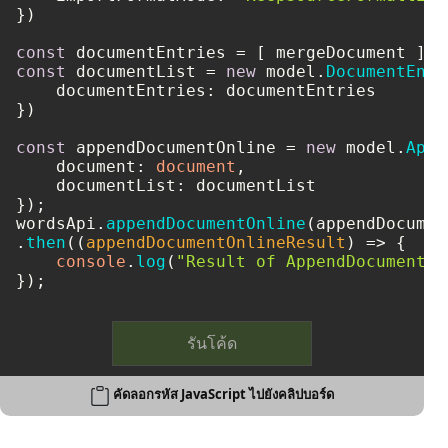
})

const
const
 documentList = 
new
 model.
DocumentEntr
documentEntries
: documentEntries

})

const
 appendDocumentOnline = 
new
 model.
Appe
document
: 
document
,

documentList
: documentList

});

wordsApi.
appendDocumentOnline
(appendDocumen
.
then
(
(
appendDocumentOnlineResult
) =>
 {

console
.
log
(
"Result of AppendDocumentOn
รันโค้ด
คัดลอกรหัส JavaScript ไปยังคลิปบอร์ด