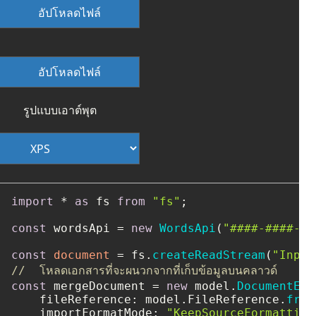
อัปโหลดไฟล์
อัปโหลดไฟล์
รูปแบบเอาต์พุต
import
 * 
as
 fs 
from
"fs"
;

const
 wordsApi = 
new
WordsApi
(
"####-####-##
const
document
 = fs.
createReadStream
(
"Input
//  โหลดเอกสารที่จะผนวกจากที่เก็บข้อมูลบนคลาวด์
const
 mergeDocument = 
new
 model.
DocumentEnt
fileReference
: model.
FileReference
.
from
importFormatMode
: 
"KeepSourceFormatting