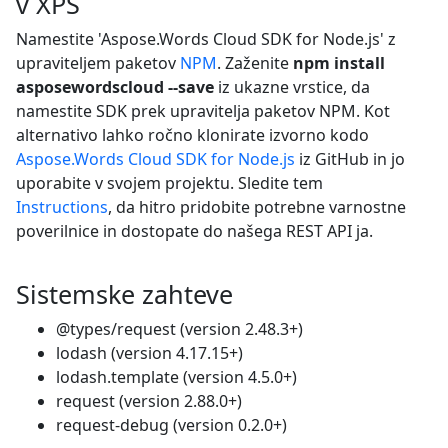
v XPS
Namestite 'Aspose.Words Cloud SDK for Node.js' z
upraviteljem paketov
NPM
. Zaženite
npm install
asposewordscloud --save
iz ukazne vrstice, da
namestite SDK prek upravitelja paketov NPM. Kot
alternativo lahko ročno klonirate izvorno kodo
Aspose.Words Cloud SDK for Node.js
iz GitHub in jo
uporabite v svojem projektu. Sledite tem
Instructions
, da hitro pridobite potrebne varnostne
poverilnice in dostopate do našega REST API ja.
Sistemske zahteve
@types/request (version 2.48.3+)
lodash (version 4.17.15+)
lodash.template (version 4.5.0+)
request (version 2.88.0+)
request-debug (version 0.2.0+)