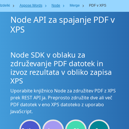
Izdelki
Aspose.Words
Node
Merge
PDF v XPS
Node API za spajanje PDF v
XPS
Node SDK v oblaku za
združevanje PDF datotek in
izvoz rezultata v obliko zapisa
XPS
Uporabite knjižnico Node za združitev PDF z XPS
prek REST API ja. Preprosto združite dve ali več
PDF datotek v eno XPS datoteko z uporabo
JavaScript.