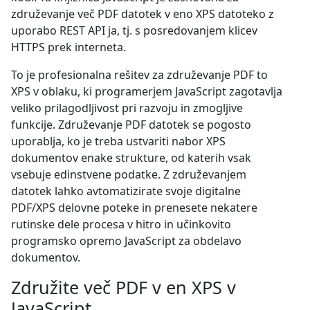
združevanje več PDF datotek v eno XPS datoteko z
uporabo REST API ja, tj. s posredovanjem klicev
HTTPS prek interneta.
To je profesionalna rešitev za združevanje PDF to
XPS v oblaku, ki programerjem JavaScript zagotavlja
veliko prilagodljivost pri razvoju in zmogljive
funkcije. Združevanje PDF datotek se pogosto
uporablja, ko je treba ustvariti nabor XPS
dokumentov enake strukture, od katerih vsak
vsebuje edinstvene podatke. Z združevanjem
datotek lahko avtomatizirate svoje digitalne
PDF/XPS delovne poteke in prenesete nekatere
rutinske dele procesa v hitro in učinkovito
programsko opremo JavaScript za obdelavo
dokumentov.
Združite več PDF v en XPS v
JavaScript