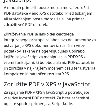
V mnogih primerih boste morda morali združiti
PDF datoteke v eno XPS datoteko. Pred tiskanjem
ali arhiviranjem boste morda želeli na primer
združiti več PDF datotek.
Združevanje PDF je lahko del celotnega
integriranega pristopa za obdelavo dokumentov za
ustvarjanje XPS dokumentov iz različnih virov
podatkov. Takšne naloge vključujejo uporabo
knjižnice JavaScript za manipulacijo PDF/XPS z
vsemi funkcijami, ki bo obdelala niz PDF datotek in
jih združila v najkrajšem možnem času ter ustvarila
kompakten in natančen rezultat XPS.
Združite PDF v XPS v JavaScript
Za spajanje PDF v XPS v JavaScript u potrebujete
vsaj dve izvorni PDF datoteki. Za hiter začetek si
oglejte spodnji primer JavaScript kode.