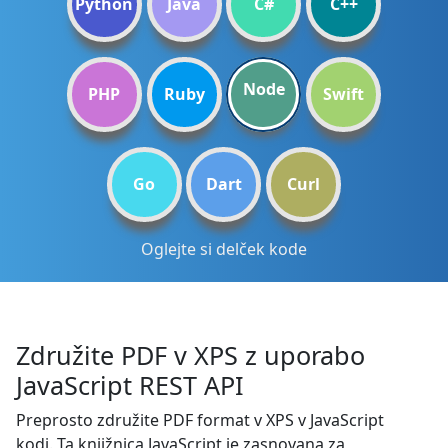
Python
Java
C#
C++
Node
PHP
Ruby
Swift
Go
Dart
Curl
Oglejte si delček kode
Združite PDF v XPS z uporabo
JavaScript REST API
Preprosto združite PDF format v XPS v JavaScript
kodi. Ta knjižnica JavaScript je zasnovana za