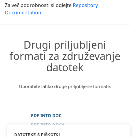
Za več podrobnosti si oglejte
Repository
Documentation
.
Drugi priljubljeni
formati za združevanje
datotek
Uporabite lahko druge priljubljene formate:
PDF INTO DOC
PDF INTO DOCX
PDF INTO SLIKA
DATOTEKE S PIŠKOTKI