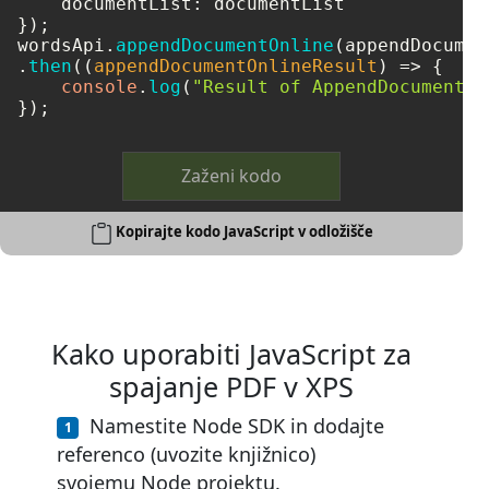
documentList
: documentList

});

wordsApi.
appendDocumentOnline
(appendDocumen
.
then
(
(
appendDocumentOnlineResult
) =>
 {

console
.
log
(
"Result of AppendDocumentOn
Zaženi kodo
Kopirajte kodo JavaScript v odložišče
Kako uporabiti JavaScript za
spajanje PDF v XPS
Namestite Node SDK in dodajte
referenco (uvozite knjižnico)
svojemu Node projektu.