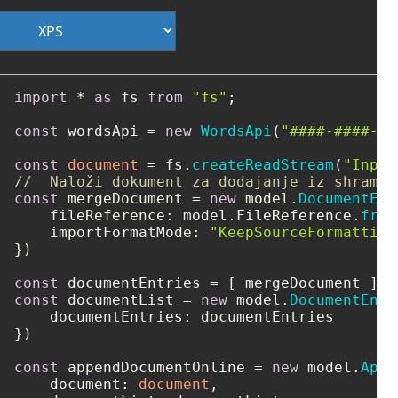
import
 * 
as
 fs 
from
"fs"
;

const
 wordsApi = 
new
WordsApi
(
"####-####-##
const
document
 = fs.
createReadStream
(
"Input
//  Naloži dokument za dodajanje iz shrambe
const
 mergeDocument = 
new
 model.
DocumentEnt
fileReference
: model.
FileReference
.
from
importFormatMode
: 
"KeepSourceFormatting
})

const
const
 documentList = 
new
 model.
DocumentEntr
documentEntries
: documentEntries

})

const
 appendDocumentOnline = 
new
 model.
Appe
document
: 
document
,
