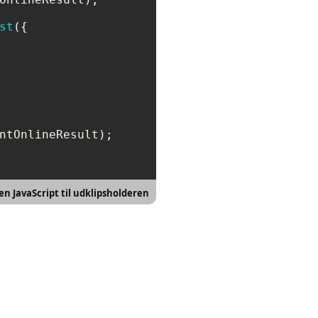
st
({

ntOnlineResult);

en JavaScript til udklipsholderen