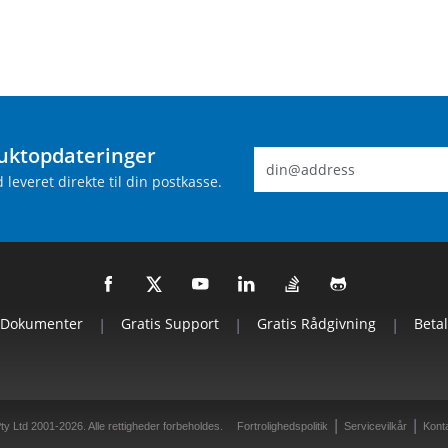
uktopdateringer
leveret direkte til din postkasse.
Dokumenter
|
Gratis Support
|
Gratis Rådgivning
|
Beta
|
|
y Ltd 2001-2026. Alle rettigheder forbeholdes.
Fortrolighedspolitik
Servicevilkår
Kont