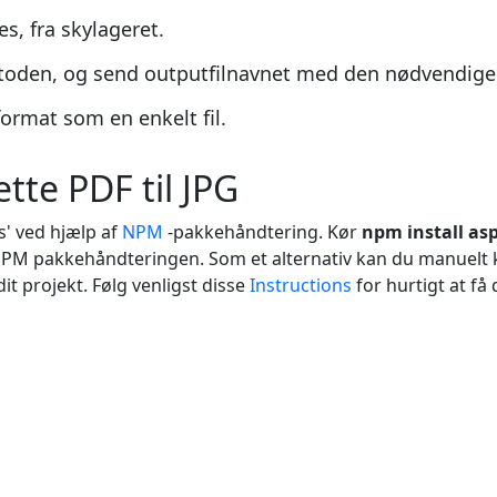
s, fra skylageret.
oden, og send outputfilnavnet med den nødvendige 
format som en enkelt fil.
ette PDF til JPG
s' ved hjælp af
NPM
-pakkehåndtering. Kør
npm install as
 NPM pakkehåndteringen. Som et alternativ kan du manuelt
t projekt. Følg venligst disse
Instructions
for hurtigt at f