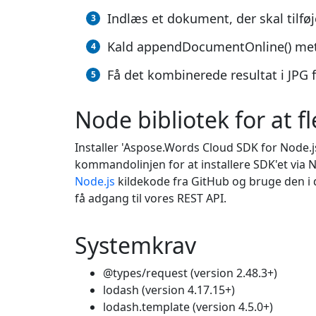
Indlæs et dokument, der skal tilføje
Kald appendDocumentOnline() met
Få det kombinerede resultat i JPG 
Node bibliotek for at fl
Installer 'Aspose.Words Cloud SDK for Node.j
kommandolinjen for at installere SDK'et via
Node.js
kildekode fra GitHub og bruge den i di
få adgang til vores REST API.
Systemkrav
@types/request (version 2.48.3+)
lodash (version 4.17.15+)
lodash.template (version 4.5.0+)