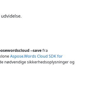
udvidelse.
posewordscloud --save
fra
 klone
Aspose.Words Cloud SDK for
å de nødvendige sikkerhedsoplysninger og