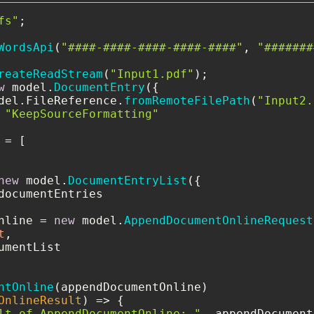
fs"
;

WordsApi
(
"####-####-####-####-####"
, 
"#######
reateReadStream
(
"Input1.pdf"
w
 model.
DocumentEntry
({

del.
FileReference
.
fromRemoteFilePath
(
"Input2.
 
"KeepSourceFormatting"
= [

new
 model.
DocumentEntryList
({

documentEntries

nline = 
new
 model.
AppendDocumentOnlineRequest
t
,

umentList

ntOnline
(appendDocumentOnline)

OnlineResult
) =>
 {    

lt of AppendDocumentOnline: "
, appendDocument