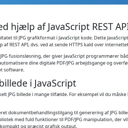
ed hjælp af JavaScript REST AP
tet til JPG grafikformat i JavaScript kode. Dette JavaScript
jælp af REST API, dvs. ved at sende HTTPS kald over internettet
l JPG fusionsløsning, der giver JavaScript programmører både
 automatisere dine digitale PDF/JPG arbejdsgange og overf
pt software.
 billede i JavaScript
nkelt JPG billede i mange tilfælde. For eksempel vil du måsk
eret dokumentbehandlingstilgang til generering af JPG bille
bliotek med fuld funktioner til PDF/JPG manipulation, der vi
t kompakt og præcist grafisk output.