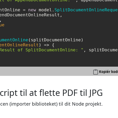
ntOnline = 
new
 model.
SplitDocumentOnlineReque
endDocumentOnlineResult,

,

ue
umentOnline
(splitDocumentOnline)

entOnlineResult
) =>
 {        

Result of SplitDocumentOnline: "
, splitDocume
Kopiér kod
pt til at flette PDF til JPG
cen (importer biblioteket) til dit Node projekt.