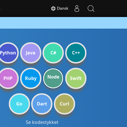
Dansk
s
Python
Java
C#
C++
Node
PHP
Ruby
Swift
Go
Dart
Curl
Se kodestykket