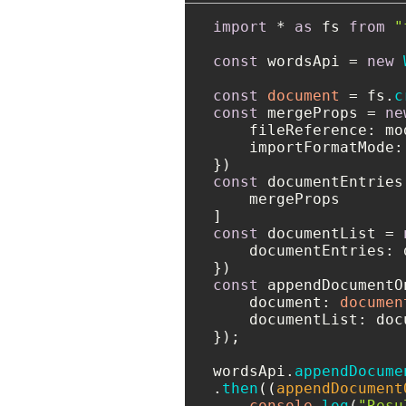
import
 * 
as
 fs 
from
"
const
 wordsApi = 
new
const
document
 = fs.
c
const
 mergeProps = 
ne
fileReference
: mo
importFormatMode
:
const
 documentEntries 
    mergeProps

const
 documentList = 
documentEntries
: 
const
 appendDocumentO
document
: 
documen
documentList
: doc
});

wordsApi.
appendDocume
.
then
(
(
appendDocument
console
.
log
(
"Resu