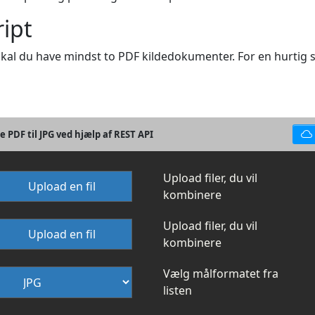
ript
 skal du have mindst to PDF kildedokumenter. For en hurtig st
e PDF til JPG ved hjælp af REST API
Upload filer, du vil
Upload en fil
kombinere
Upload filer, du vil
Upload en fil
kombinere
Vælg målformatet fra
listen