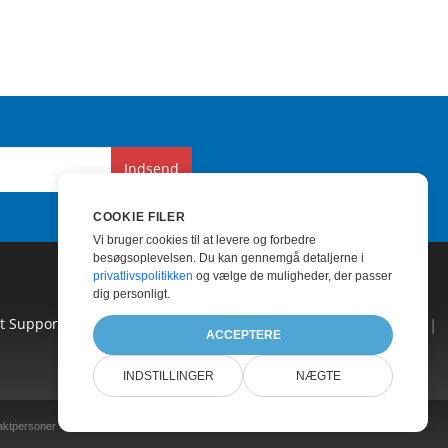
Indsend
COOKIE FILER
Vi bruger cookies til at levere og forbedre
besøgsoplevelsen. Du kan gennemgå detaljerne i
privatlivspolitikken
og vælge de muligheder, der passer
dig personligt.
lt Support
|
Betalt Rådgivning
|
Blog
|
Hjemmesider
|
ACCEPTERE
INDSTILLINGER
NÆGTE
aktpersoner