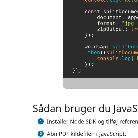
const
 splitDocume
document
: app
format
: 
"jpg"
zipOutput
: 
tr
    });

    wordsApi.
splitDoc
    .
then
(
(
splitDocum
console
.
log
(
"
    });

});
Sådan bruger du JavaScri
Installer Node SDK og tilføj referen
Åbn PDF kildefilen i JavaScript.