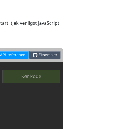
art, tjek venligst JavaScript
API-reference
Eksempler
Kør kode