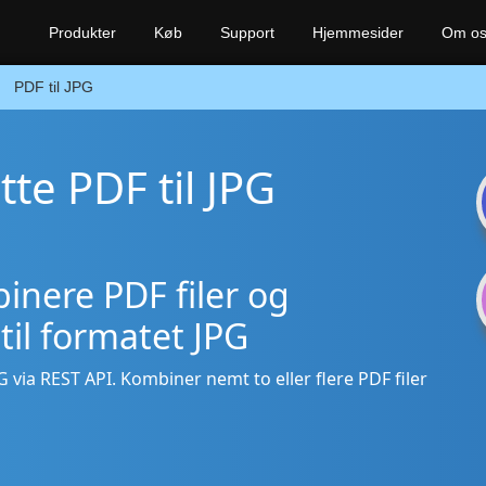
Produkter
Køb
Support
Hjemmesider
Om o
PDF til JPG
tte PDF til JPG
inere PDF filer og
til formatet JPG
JPG via REST API. Kombiner nemt to eller flere PDF filer