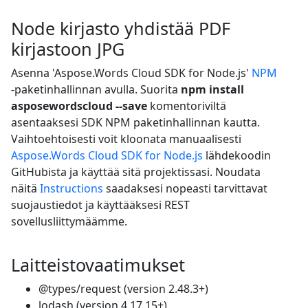
Node kirjasto yhdistää PDF
kirjastoon JPG
Asenna 'Aspose.Words Cloud SDK for Node.js'
NPM
-paketinhallinnan avulla. Suorita
npm install
asposewordscloud --save
komentoriviltä
asentaaksesi SDK NPM paketinhallinnan kautta.
Vaihtoehtoisesti voit kloonata manuaalisesti
Aspose.Words Cloud SDK for Node.js
lähdekoodin
GitHubista ja käyttää sitä projektissasi. Noudata
näitä
Instructions
saadaksesi nopeasti tarvittavat
suojaustiedot ja käyttääksesi REST
sovellusliittymäämme.
Laitteistovaatimukset
@types/request (version 2.48.3+)
lodash (version 4.17.15+)