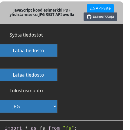
API-viite
JavaScript koodiesimerkki PDF
yhdistämiseksi JPG REST API avulla
Esimerkkejä
Syötä tiedostot
Lataa tiedosto
Lataa tiedosto
Tulostusmuoto
import
 * 
as
 fs 
from
"fs"
;
