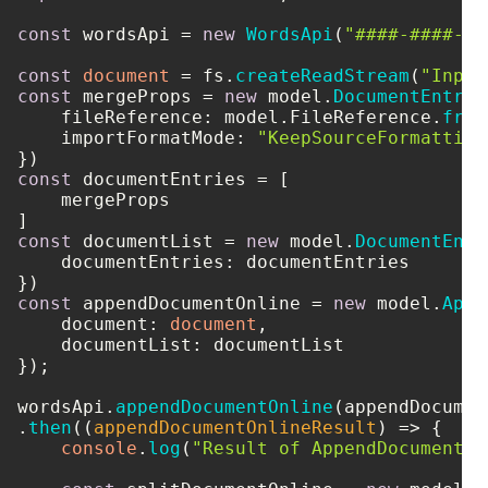
const
 wordsApi = 
new
WordsApi
(
"####-####-##
const
document
 = fs.
createReadStream
(
"Input
const
 mergeProps = 
new
 model.
DocumentEntry
(
fileReference
: model.
FileReference
.
from
importFormatMode
: 
"KeepSourceFormatting
const
 documentEntries = [

    mergeProps

const
 documentList = 
new
 model.
DocumentEntr
documentEntries
: documentEntries

const
 appendDocumentOnline = 
new
 model.
Appe
document
: 
document
,

documentList
: documentList

});

wordsApi.
appendDocumentOnline
(appendDocumen
.
then
(
(
appendDocumentOnlineResult
) =>
 {    

console
.
log
(
"Result of AppendDocumentOn