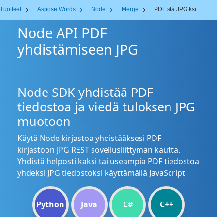
Tuotteet
Aspose.Words
Node
Merge
PDF:stä JPG:ksi
Node API PDF
yhdistämiseen JPG
Node SDK yhdistää PDF
tiedostoa ja viedä tuloksen JPG
muotoon
Käytä Node kirjastoa yhdistääksesi PDF
kirjastoon JPG REST sovellusliittymän kautta.
Yhdistä helposti kaksi tai useampia PDF tiedostoa
yhdeksi JPG tiedostoksi käyttämällä JavaScript.
Python
Java
C#
C++