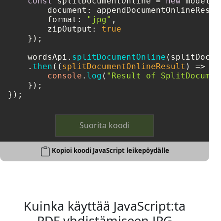
const
 splitDocumentOnline = 
new
 model.
S
document
: appendDocumentOnlineResult
format
: 
"jpg"
,

zipOutput
: 
true
    });

    wordsApi.
splitDocumentOnline
(splitDocum
    .
then
(
(
splitDocumentOnlineResult
) =>
 { 
console
.
log
(
"Result of SplitDocumen
    });

});
Suorita koodi
Kopioi koodi JavaScript leikepöydälle
Kuinka käyttää JavaScript:ta
PDF yhdistämiseen JPG