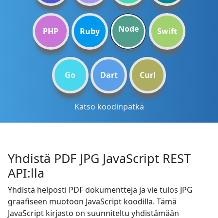
Node
PHP
Ruby
Swift
Go
Dart
Curl
Katso koodinpätkä
Yhdistä PDF JPG JavaScript REST
API:lla
Yhdistä helposti PDF dokumentteja ja vie tulos JPG
graafiseen muotoon JavaScript koodilla. Tämä
JavaScript kirjasto on suunniteltu yhdistämään