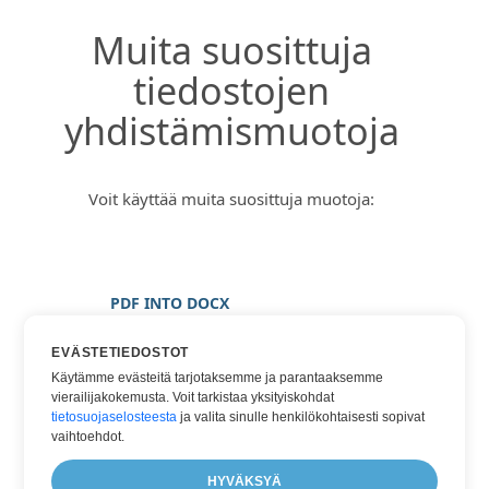
Muita suosittuja
tiedostojen
yhdistämismuotoja
Voit käyttää muita suosittuja muotoja:
PDF INTO DOCX
PDF INTO KUVA
EVÄSTETIEDOSTOT
PDF INTO JPG
Käytämme evästeitä tarjotaksemme ja parantaaksemme
vierailijakokemusta. Voit tarkistaa yksityiskohdat
PDF INTO PNG
tietosuojaselosteesta
ja valita sinulle henkilökohtaisesti sopivat
PDF INTO WORD
vaihtoehdot.
PDF INTO XPS
HYVÄKSYÄ