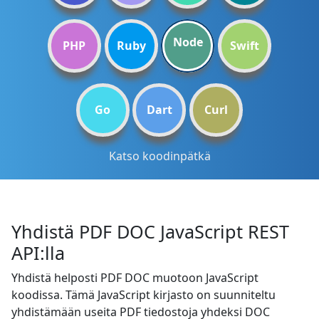
Node
PHP
Ruby
Swift
Go
Dart
Curl
Katso koodinpätkä
Yhdistä PDF DOC JavaScript REST
API:lla
Yhdistä helposti PDF DOC muotoon JavaScript
koodissa. Tämä JavaScript kirjasto on suunniteltu
yhdistämään useita PDF tiedostoja yhdeksi DOC