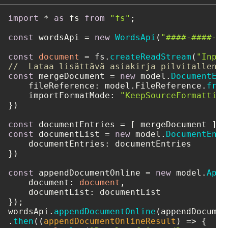
import
 * 
as
 fs 
from
"fs"
;

const
 wordsApi = 
new
WordsApi
(
"####-####-##
const
document
 = fs.
createReadStream
(
"Input
//  Lataa lisättävä asiakirja pilvitallennu
const
 mergeDocument = 
new
 model.
DocumentEnt
fileReference
: model.
FileReference
.
from
importFormatMode
: 
"KeepSourceFormatting
})

const
const
 documentList = 
new
 model.
DocumentEntr
documentEntries
: documentEntries

})

const
 appendDocumentOnline = 
new
 model.
Appe
document
: 
document
,

documentList
: documentList

});

wordsApi.
appendDocumentOnline
(appendDocumen
.
then
(
(
appendDocumentOnlineResult
) =>
 {
