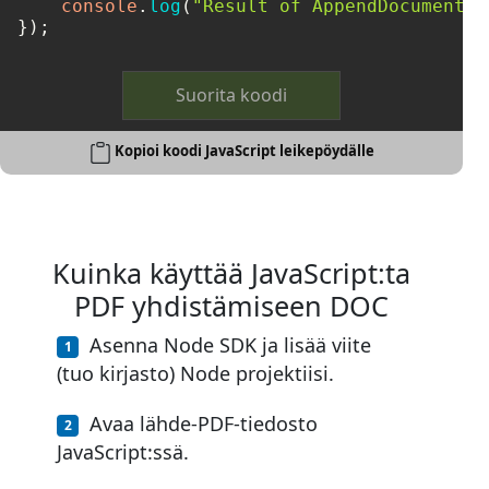
console
.
log
(
"Result of AppendDocumentOn
Suorita koodi
Kopioi koodi JavaScript leikepöydälle
Kuinka käyttää JavaScript:ta
PDF yhdistämiseen DOC
Asenna Node SDK ja lisää viite
(tuo kirjasto) Node projektiisi.
Avaa lähde-PDF-tiedosto
JavaScript:ssä.