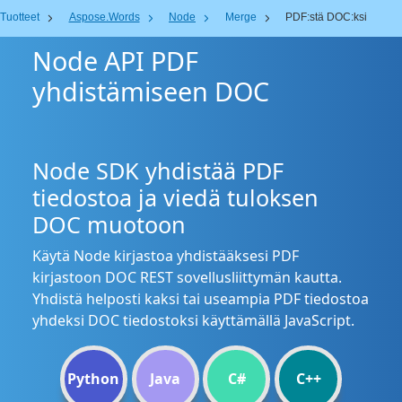
Tuotteet
Aspose.Words
Node
Merge
PDF:stä DOC:ksi
Node API PDF
yhdistämiseen DOC
Node SDK yhdistää PDF
tiedostoa ja viedä tuloksen
DOC muotoon
Käytä Node kirjastoa yhdistääksesi PDF
kirjastoon DOC REST sovellusliittymän kautta.
Yhdistä helposti kaksi tai useampia PDF tiedostoa
yhdeksi DOC tiedostoksi käyttämällä JavaScript.
Python
Java
C#
C++