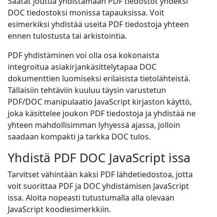
Saatat joutua yhdistämään PDF tiedostot yhdeksi
DOC tiedostoksi monissa tapauksissa. Voit
esimerkiksi yhdistää useita PDF tiedostoja yhteen
ennen tulostusta tai arkistointia.
PDF yhdistäminen voi olla osa kokonaista
integroitua asiakirjankäsittelytapaa DOC
dokumenttien luomiseksi erilaisista tietolähteistä.
Tällaisiin tehtäviin kuuluu täysin varustetun
PDF/DOC manipulaatio JavaScript kirjaston käyttö,
joka käsittelee joukon PDF tiedostoja ja yhdistää ne
yhteen mahdollisimman lyhyessä ajassa, jolloin
saadaan kompakti ja tarkka DOC tulos.
Yhdistä PDF DOC JavaScript issa
Tarvitset vähintään kaksi PDF lähdetiedostoa, jotta
voit suorittaa PDF ja DOC yhdistämisen JavaScript
issa. Aloita nopeasti tutustumalla alla olevaan
JavaScript koodiesimerkkiin.