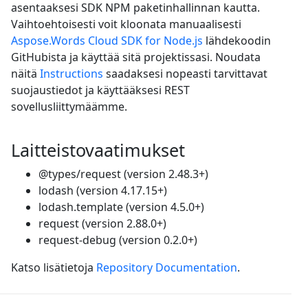
asentaaksesi SDK NPM paketinhallinnan kautta.
Vaihtoehtoisesti voit kloonata manuaalisesti
Aspose.Words Cloud SDK for Node.js
lähdekoodin
GitHubista ja käyttää sitä projektissasi. Noudata
näitä
Instructions
saadaksesi nopeasti tarvittavat
suojaustiedot ja käyttääksesi REST
sovellusliittymäämme.
Laitteistovaatimukset
@types/request (version 2.48.3+)
lodash (version 4.17.15+)
lodash.template (version 4.5.0+)
request (version 2.88.0+)
request-debug (version 0.2.0+)
Katso lisätietoja
Repository Documentation
.