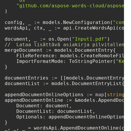
"os"
"github.com/aspose-words-cloud/aspose-w
)

config, _ := models.NewConfiguration(
"confi
wordsApi, ctx, _ := api.CreateWordsApi(confi
document, _ := os.Open(
"Input1.pdf"
//  Lataa lisättävä asiakirja pilvitallennu
mergeDocument := models.DocumentEntry{

    FileReference: models.CreateRemoteFileR
    ImportFormatMode: ToStringPointer(
"Keep
}

documentEntries := []models.DocumentEntry{ 
documentList := models.DocumentEntryList{ D
appendDocumentOnlineOptions := 
map
[
string
]
i
appendDocumentOnline := &models.AppendDocum
    Document: document,

    DocumentList: documentList,

    Optionals: appendDocumentOnlineOptions,

}
