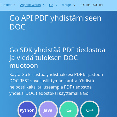
Tuotteet
Aspose.Words
Go
Merge
PDF:stä DOC:ksi
Go API PDF yhdistämiseen
DOC
Go SDK yhdistää PDF tiedostoa
ja viedä tuloksen DOC
muotoon
Käytä Go kirjastoa yhdistääksesi PDF kirjastoon
DOC REST sovellusliittymän kautta. Yhdistä
helposti kaksi tai useampia PDF tiedostoa
yhdeksi DOC tiedostoksi käyttämällä Go.
Python
Java
C#
C++