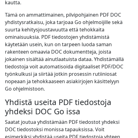
kautta.
Tämä on ammattimainen, pilvipohjainen PDF DOC
yhdistysratkaisu, joka tarjoaa Go ohjelmoijille sekä
suurta kehitysjoustavuutta että tehokkaita
ominaisuuksia. PDF tiedostojen yhdistämistä
käytetään usein, kun on tarpeen luoda saman
rakenteen omaavia DOC dokumentteja, joista
jokainen sisältää ainutlaatuista dataa. Yhdistämällä
tiedostoja voit automatisoida digitaaliset PDF/DOC
työnkulkusi ja siirtää jotkin prosessin rutiiniosat
nopeaan ja tehokkaaseen asiakirjojen käsittelyyn
Go ohjelmistoon.
Yhdistä useita PDF tiedostoja
yhdeksi DOC Go issa
Saatat joutua yhdistämään PDF tiedostot yhdeksi
DOC tiedostoksi monissa tapauksissa. Voit
esimerkiksi yhdistää useita PDF tiedostoja yhteen