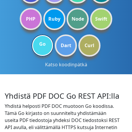
PHP
Ruby
Node
Swift
Go
Dart
Curl
Katso koodinpätkä
Yhdistä PDF DOC Go REST API:lla
Yhdistä helposti PDF DOC muotoon Go koodissa.
Tämä Go kirjasto on suunniteltu yhdistämään
useita PDF tiedostoja yhdeksi DOC tiedostoksi REST
API avulla, eli välittämällä HTTPS kutsuja Internetin