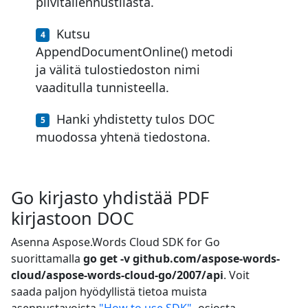
pilvitallennustilasta.
Kutsu
AppendDocumentOnline() metodi
ja välitä tulostiedoston nimi
vaaditulla tunnisteella.
Hanki yhdistetty tulos DOC
muodossa yhtenä tiedostona.
Go kirjasto yhdistää PDF
kirjastoon DOC
Asenna Aspose.Words Cloud SDK for Go
suorittamalla
go get -v github.com/aspose-words-
cloud/aspose-words-cloud-go/2007/api
. Voit
saada paljon hyödyllistä tietoa muista
asennustavoista
"How to use SDK"
-osiosta.