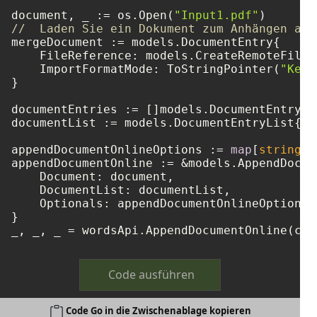
document, _ := os.Open(
"Input1.pdf"
//  Laden Sie ein Dokument zum Anhängen aus
mergeDocument := models.DocumentEntry{

    FileReference: models.CreateRemoteFileR
    ImportFormatMode: ToStringPointer(
"Keep
}

documentEntries := []models.DocumentEntry{ 
documentList := models.DocumentEntryList{ D
appendDocumentOnlineOptions := 
map
[
string
]
i
appendDocumentOnline := &models.AppendDocum
    Document: document,

    DocumentList: documentList,

    Optionals: appendDocumentOnlineOptions,

}

Code ausführen
Code Go in die Zwischenablage kopieren