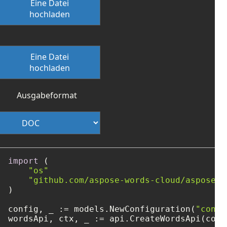
Eine Datei
hochladen
Eine Datei
hochladen
Ausgabeformat
import
 (

"os"
"github.com/aspose-words-cloud/aspose-w
)

config, _ := models.NewConfiguration(
"confi
wordsApi, ctx, _ := api.CreateWordsApi(confi