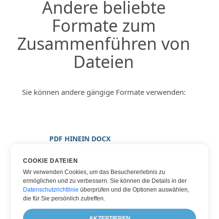
Andere beliebte
Formate zum
Zusammenführen von
Dateien
Sie können andere gängige Formate verwenden:
PDF HINEIN DOCX
PDF HINEIN BILD
COOKIE DATEIEN
PDF HINEIN JPG
Wir verwenden Cookies, um das Besuchererlebnis zu
ermöglichen und zu verbessern. Sie können die Details in der
PDF HINEIN PNG
Datenschutzrichtlinie
überprüfen und die Optionen auswählen,
PDF HINEIN WORD
die für Sie persönlich zutreffen.
PDF HINEIN XPS
AKZEPTIEREN