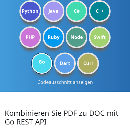
Python
Java
C#
C++
PHP
Ruby
Node
Swift
Go
Dart
Curl
Codeausschnitt anzeigen
Kombinieren Sie PDF zu DOC mit
Go REST API