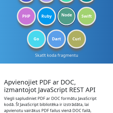
Node
PHP
Ruby
Swift
Go
Dart
Curl
Skatīt koda fragmentu
Apvienojiet PDF ar DOC,
izmantojot JavaScript REST API
Viegli sapludiniet PDF ar DOC formātu JavaScript
kodā. Šī JavaScript bibliotēka ir izstrādāta, lai
apvienotu vairākus PDF failus vienā DOC failā,