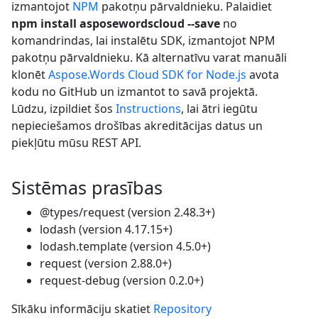
izmantojot
NPM
pakotņu pārvaldnieku. Palaidiet
npm install asposewordscloud --save
no
komandrindas, lai instalētu SDK, izmantojot NPM
pakotņu pārvaldnieku. Kā alternatīvu varat manuāli
klonēt
Aspose.Words Cloud SDK for Node.js
avota
kodu no GitHub un izmantot to savā projektā.
Lūdzu, izpildiet šos
Instructions
, lai ātri iegūtu
nepieciešamos drošības akreditācijas datus un
piekļūtu mūsu REST API.
Sistēmas prasības
@types/request (version 2.48.3+)
lodash (version 4.17.15+)
lodash.template (version 4.5.0+)
request (version 2.88.0+)
request-debug (version 0.2.0+)
Sīkāku informāciju skatiet
Repository