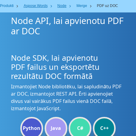
Produkti
Aspose.Words
Node
Merge
PDF uz DOC
Node API, lai apvienotu PDF
ar DOC
Node SDK, lai apvienotu
PDF failus un eksportētu
rezultātu DOC formātā
Izmantojiet Node bibliotēku, lai sapludinātu PDF
ar DOC, izmantojot REST API. Ērti apvienojiet
divus vai vairākus PDF failus vienā DOC failā,
izmantojot JavaScript.
Python
Java
C#
C++