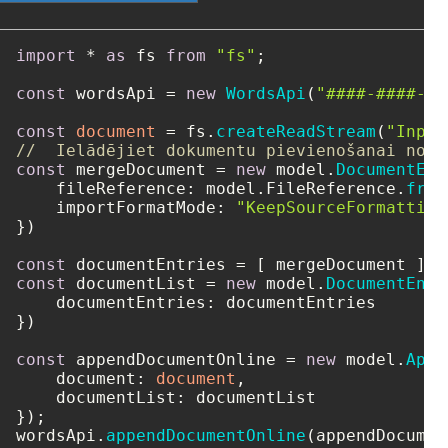
import
 * 
as
 fs 
from
"fs"
;

const
 wordsApi = 
new
WordsApi
(
"####-####-##
const
document
 = fs.
createReadStream
(
"Input
//  Ielādējiet dokumentu pievienošanai no m
const
 mergeDocument = 
new
 model.
DocumentEnt
fileReference
: model.
FileReference
.
from
importFormatMode
: 
"KeepSourceFormatting
})

const
const
 documentList = 
new
 model.
DocumentEntr
documentEntries
: documentEntries

})

const
 appendDocumentOnline = 
new
 model.
Appe
document
: 
document
,

documentList
: documentList

});

wordsApi.
appendDocumentOnline
(appendDocumen