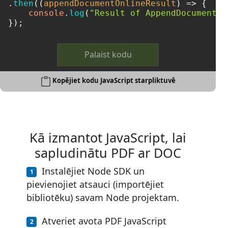
.
then
(
(
appendDocumentOnlineResult
) =>
 {

console
.
log
(
"Result of AppendDocumentOn
Palaist kodu
Kopējiet kodu JavaScript starpliktuvē
Kā izmantot JavaScript, lai
sapludinātu PDF ar DOC
Instalējiet Node SDK un
pievienojiet atsauci (importējiet
bibliotēku) savam Node projektam.
Atveriet avota PDF JavaScript