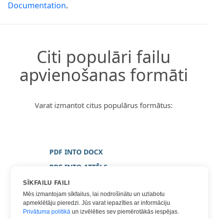
Documentation
.
Citi populāri failu
apvienošanas formāti
Varat izmantot citus populārus formātus:
PDF INTO DOCX
PDF INTO ATTĒLS
PDF INTO JPG
SĪKFAILU FAILI
Mēs izmantojam sīkfailus, lai nodrošinātu un uzlabotu
PDF INTO PNG
apmeklētāju pieredzi. Jūs varat iepazīties ar informāciju
PDF INTO WORD
Privātuma politikā
un izvēlēties sev piemērotākās iespējas.