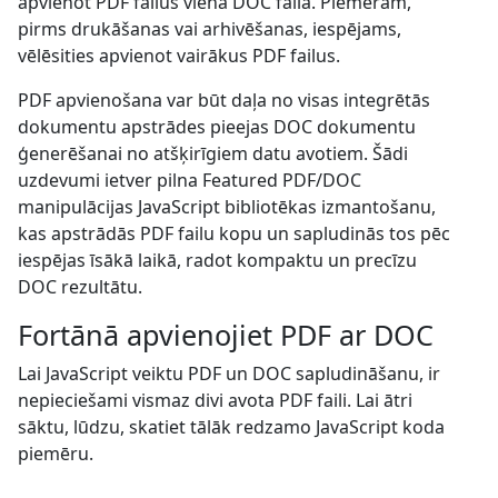
apvienot PDF failus vienā DOC failā. Piemēram,
pirms drukāšanas vai arhivēšanas, iespējams,
vēlēsities apvienot vairākus PDF failus.
PDF apvienošana var būt daļa no visas integrētās
dokumentu apstrādes pieejas DOC dokumentu
ģenerēšanai no atšķirīgiem datu avotiem. Šādi
uzdevumi ietver pilna Featured PDF/DOC
manipulācijas JavaScript bibliotēkas izmantošanu,
kas apstrādās PDF failu kopu un sapludinās tos pēc
iespējas īsākā laikā, radot kompaktu un precīzu
DOC rezultātu.
Fortānā apvienojiet PDF ar DOC
Lai JavaScript veiktu PDF un DOC sapludināšanu, ir
nepieciešami vismaz divi avota PDF faili. Lai ātri
sāktu, lūdzu, skatiet tālāk redzamo JavaScript koda
piemēru.