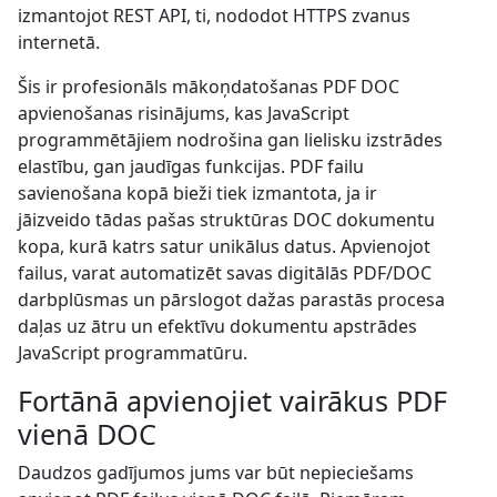
izmantojot REST API, ti, nododot HTTPS zvanus
internetā.
Šis ir profesionāls mākoņdatošanas PDF DOC
apvienošanas risinājums, kas JavaScript
programmētājiem nodrošina gan lielisku izstrādes
elastību, gan jaudīgas funkcijas. PDF failu
savienošana kopā bieži tiek izmantota, ja ir
jāizveido tādas pašas struktūras DOC dokumentu
kopa, kurā katrs satur unikālus datus. Apvienojot
failus, varat automatizēt savas digitālās PDF/DOC
darbplūsmas un pārslogot dažas parastās procesa
daļas uz ātru un efektīvu dokumentu apstrādes
JavaScript programmatūru.
Fortānā apvienojiet vairākus PDF
vienā DOC
Daudzos gadījumos jums var būt nepieciešams