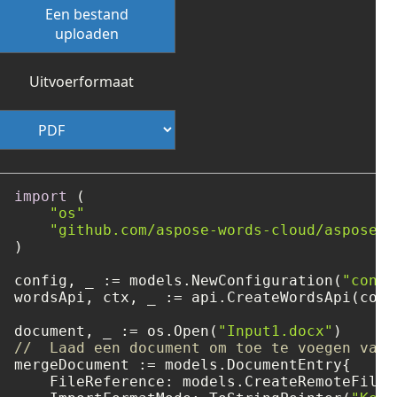
Een bestand
uploaden
Uitvoerformaat
import
 (

"os"
"github.com/aspose-words-cloud/aspose-w
)

config, _ := models.NewConfiguration(
"confi
wordsApi, ctx, _ := api.CreateWordsApi(confi
document, _ := os.Open(
"Input1.docx"
//  Laad een document om toe te voegen vanu
mergeDocument := models.DocumentEntry{

    FileReference: models.CreateRemoteFileR