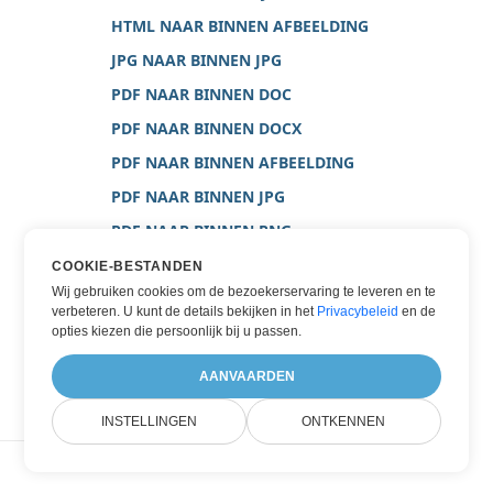
HTML NAAR BINNEN AFBEELDING
JPG NAAR BINNEN JPG
PDF NAAR BINNEN DOC
PDF NAAR BINNEN DOCX
PDF NAAR BINNEN AFBEELDING
PDF NAAR BINNEN JPG
PDF NAAR BINNEN PNG
PDF NAAR BINNEN WORD
COOKIE-BESTANDEN
Wij gebruiken cookies om de bezoekerservaring te leveren en te
PDF NAAR BINNEN XPS
verbeteren. U kunt de details bekijken in het
Privacybeleid
en de
TEXT NAAR BINNEN PNG
opties kiezen die persoonlijk bij u passen.
WORD NAAR BINNEN JPG
AANVAARDEN
INSTELLINGEN
ONTKENNEN