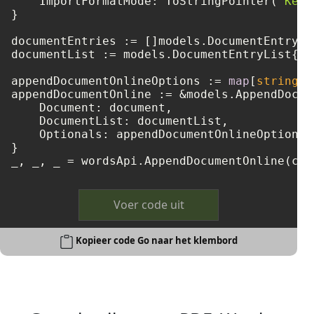
    ImportFormatMode: ToStringPointer(
"Keep
}

documentEntries := []models.DocumentEntry{ 
documentList := models.DocumentEntryList{ D
appendDocumentOnlineOptions := 
map
[
string
]
i
appendDocumentOnline := &models.AppendDocum
    Document: document,

    DocumentList: documentList,

    Optionals: appendDocumentOnlineOptions,

}

Voer code uit
Kopieer code Go naar het klembord