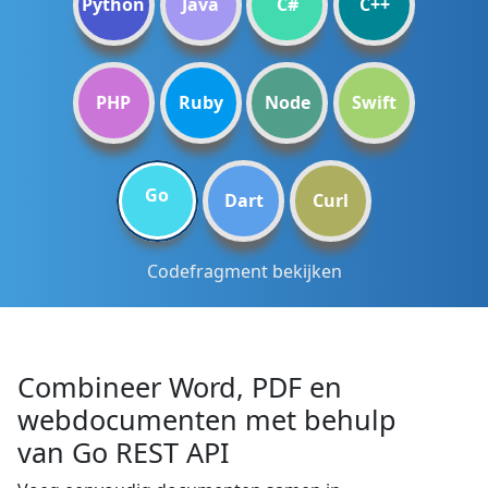
Python
Java
C#
C++
PHP
Ruby
Node
Swift
Go
Dart
Curl
Codefragment bekijken
Combineer Word, PDF en
webdocumenten met behulp
van Go REST API