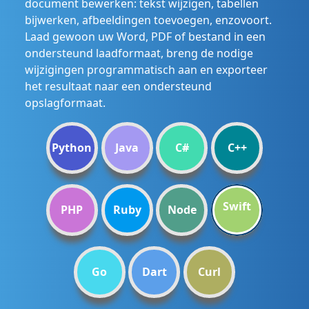
document bewerken: tekst wijzigen, tabellen
bijwerken, afbeeldingen toevoegen, enzovoort.
Laad gewoon uw Word, PDF of bestand in een
ondersteund laadformaat, breng de nodige
wijzigingen programmatisch aan en exporteer
het resultaat naar een ondersteund
opslagformaat.
Python
Java
C#
C++
Swift
PHP
Ruby
Node
Go
Dart
Curl