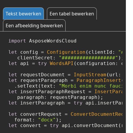
Tekst bewerken
Een tabel bewerken
Een afbeelding bewerken
import
 AsposeWordsCloud

let
 config 
=
Configuration
(clientId: 
"####
   clientSecret: 
"##################"
let
 api 
=
try
WordsAPI
(configuration: conf
let
 requestDocument 
=
InputStream
(url: 
URL
let
 requestParagraph 
=
ParagraphInsert
()

  .setText(text: 
"Morbi enim nunc faucibus
let
 insertParagraphRequest 
=
InsertParagra
let
 insertParagraph 
=
try
 api.insertParagr
let
 convertRequest 
=
ConvertDocumentReques
  format: 
"docx"
let
 convert 
=
try
 api.convertDocument(requ