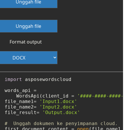
Unggah file
Unggah file
Format output
import
 asposewordscloud

words_api =

    WordsApi(client_id = 
'####-####-####-##
file_name1= 
'Input1.docx'
file_name2= 
'Input2.docx'
file_result= 
'Output.docx'
#  Unggah dokumen ke penyimpanan cloud.
first_document_content = 
open
(file_name1, 
'