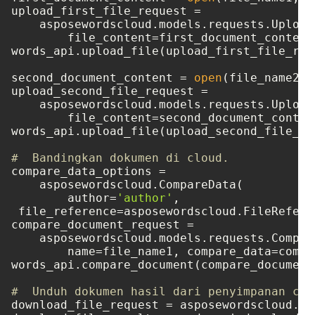
upload_first_file_request =

    asposewordscloud.models.requests.Upload
	file_content=first_document_content, path=file_name1)

words_api.upload_file(upload_first_file_requ
second_document_content = 
open
(file_name2, 
upload_second_file_request =

    asposewordscloud.models.requests.Upload
	file_content=second_document_content, path=file_name2)

words_api.upload_file(upload_second_file_req
#  Bandingkan dokumen di cloud.
compare_data_options =

    asposewordscloud.CompareData(

	author=
'author'
,

 file_reference=asposewordscloud.FileRefere
compare_document_request =

    asposewordscloud.models.requests.Compar
	name=file_name1, compare_data=compare_data_options, dest_file_name=file_result)

words_api.compare_document(compare_document_
#  Unduh dokumen hasil dari penyimpanan clo
download_file_request = asposewordscloud.mo