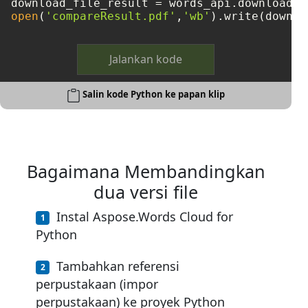
open
(
'compareResult.pdf'
,
'wb'
Jalankan kode
Salin kode Python ke papan klip
Bagaimana Membandingkan
dua versi file
Instal Aspose.Words Cloud for
Python
Tambahkan referensi
perpustakaan (impor
perpustakaan) ke proyek Python