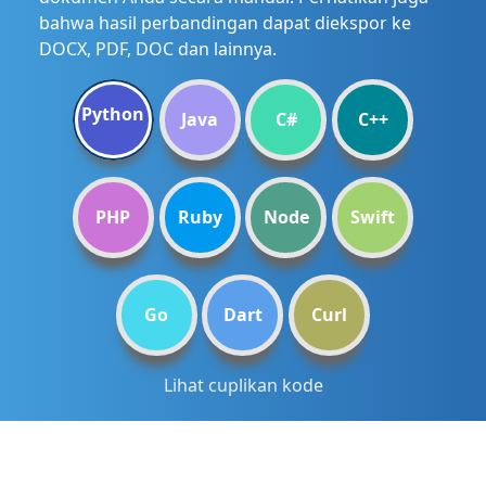
bahwa hasil perbandingan dapat diekspor ke
DOCX, PDF, DOC dan lainnya.
Python
Java
C#
C++
PHP
Ruby
Node
Swift
Go
Dart
Curl
Lihat cuplikan kode