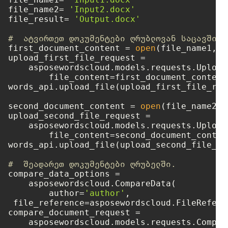
file_name2= 
'Input2.docx'
file_result= 
'Output.docx'
#  ატვირთეთ დოკუმენტები ღრუბლოვან საცავში.
first_document_content = 
open
(file_name1, 
'
upload_first_file_request =

    asposewordscloud.models.requests.Upload
	file_content=first_document_content, path=file_name1)

words_api.upload_file(upload_first_file_requ
second_document_content = 
open
(file_name2, 
upload_second_file_request =

    asposewordscloud.models.requests.Upload
	file_content=second_document_content, path=file_name2)

words_api.upload_file(upload_second_file_req
#  შეადარეთ დოკუმენტები ღრუბელში.
compare_data_options =

    asposewordscloud.CompareData(

	author=
'author'
,

 file_reference=asposewordscloud.FileRefere
compare_document_request =

    asposewordscloud.models.requests.Compar