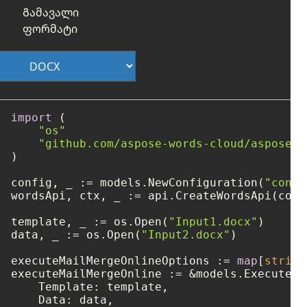
Გამავალი
ფორმატი
import
 (

"os"
"github.com/aspose-words-cloud/aspose-w
)

config, _ := models.NewConfiguration(
"confi
wordsApi, ctx, _ := api.CreateWordsApi(confi
template, _ := os.Open(
"Input1.docx"
)

data, _ := os.Open(
"Input2.docx"
)

executeMailMergeOnlineOptions := 
map
[
string
executeMailMergeOnline := &models.ExecuteMa
    Template: template,

    Data: data,
