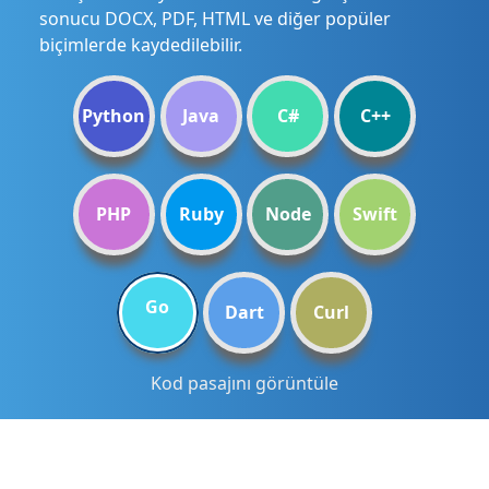
sonucu DOCX, PDF, HTML ve diğer popüler
biçimlerde kaydedilebilir.
Python
Java
C#
C++
PHP
Ruby
Node
Swift
Go
Dart
Curl
Kod pasajını görüntüle