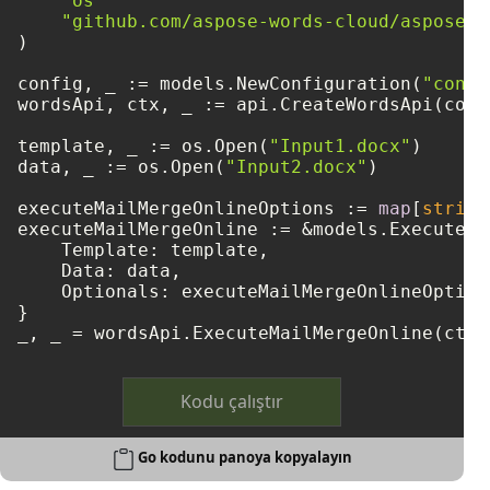
"os"
"github.com/aspose-words-cloud/aspose-w
)

config, _ := models.NewConfiguration(
"confi
wordsApi, ctx, _ := api.CreateWordsApi(confi
template, _ := os.Open(
"Input1.docx"
)

data, _ := os.Open(
"Input2.docx"
)

executeMailMergeOnlineOptions := 
map
[
string
executeMailMergeOnline := &models.ExecuteMa
    Template: template,

    Data: data,

    Optionals: executeMailMergeOnlineOptions
}

_, _ = wordsApi.ExecuteMailMergeOnline(ctx,
Kodu çalıştır
Go kodunu panoya kopyalayın