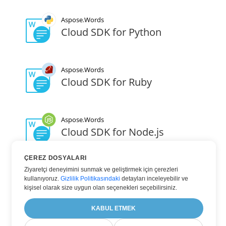
Aspose.Words
Cloud SDK for Python
Aspose.Words
Cloud SDK for Ruby
Aspose.Words
Cloud SDK for Node.js
ÇEREZ DOSYALARI
Aspose.Words
Ziyaretçi deneyimini sunmak ve geliştirmek için çerezleri
Cloud SDK for Swift
kullanıyoruz.
Gizlilik Politikasındaki
detayları inceleyebilir ve
kişisel olarak size uygun olan seçenekleri seçebilirsiniz.
KABUL ETMEK
Aspose.Words