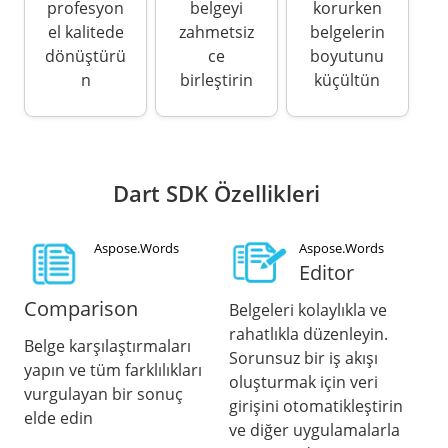
profesyon
belgeyi
korurken
el kalitede
zahmetsiz
belgelerin
dönüştürü
ce
boyutunu
n
birleştirin
küçültün
Dart SDK Özellikleri
Aspose.Words
Aspose.Words
Editor
Comparison
Belgeleri kolaylıkla ve
rahatlıkla düzenleyin.
Belge karşılaştırmaları
Sorunsuz bir iş akışı
yapın ve tüm farklılıkları
oluşturmak için veri
vurgulayan bir sonuç
girişini otomatikleştirin
elde edin
ve diğer uygulamalarla