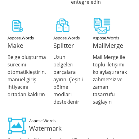
entegre edin
Aspose.Words
Aspose.Words
Aspose.Words
Make
Splitter
MailMerge
Belge oluşturma
Uzun
Mail Merge ile
sürecini
belgeleri
toplu iletişimi
otomatikleştirin,
parçalara
kolaylaştırarak
manuel giriş
ayırın. Çeşitli
zahmetsiz ve
ihtiyacını
bölme
zaman
ortadan kaldırın
modları
tasarrufu
desteklenir
sağlayın
Aspose.Words
Watermark