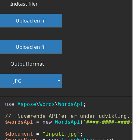
Indtast filer
Upload en fil
Upload en fil
Outputformat
use
Aspose
\
Words
\
WordsApi
;

//  Nuværende API'er er under udvikling.
$wordsApi
 = 
new
WordsApi
(
'####-####-####-##
$document
 = 
"Input1.jpg"
$mergeProps
 = 
new
ImageEntry
(
array
(
