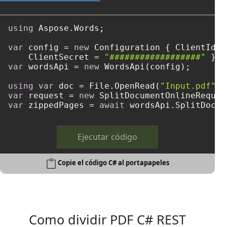
using
 Aspose.Words;

var
 config = 
new
 Configuration { ClientId =
    ClientSecret = 
"##################"
var
 wordsApi = 
new
 WordsApi(config);

using
var
 doc = File.OpenRead(
"Input.pdf"
var
 request = 
new
 SplitDocumentOnlineReques
var
 zippedPages = 
await
 wordsApi.SplitDocum
Ejecutar código
Copie el código C# al portapapeles
Como dividir PDF C# REST