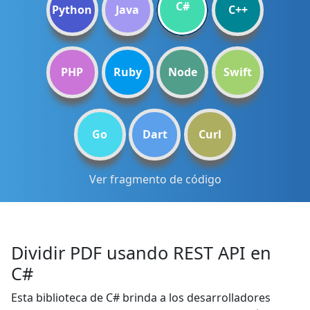
C#
Python
Java
C++
PHP
Ruby
Node
Swift
Go
Dart
Curl
Ver fragmento de código
Dividir PDF usando REST API en
C#
Esta biblioteca de C# brinda a los desarrolladores