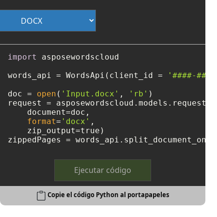
import
 asposewordscloud

words_api = WordsApi(client_id = 
'####-####
doc = 
open
(
'Input.docx'
, 
'rb'
)

request = asposewordscloud.models.requests.
    document=doc, 

format
=
'docx'
, 

    zip_output=true)

zippedPages = words_api.split_document_onli
Ejecutar código
Copie el código Python al portapapeles