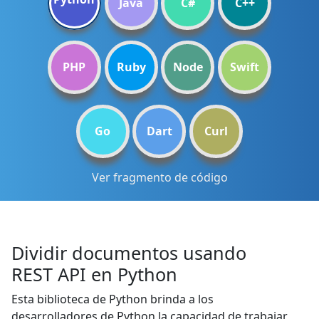
Java
C#
C++
PHP
Ruby
Node
Swift
Go
Dart
Curl
Ver fragmento de código
Dividir documentos usando
REST API en Python
Esta biblioteca de Python brinda a los
desarrolladores de Python la capacidad de trabajar