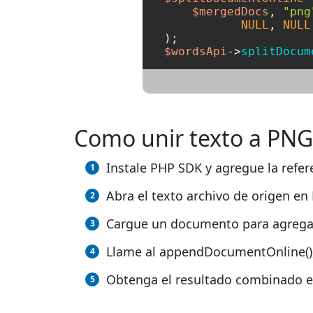
$mergedDocs
, 
"png
NULL
, 
NULL
$wordsApi
->
splitDocum
Como unir texto a PNG
Instale PHP SDK y agregue la refere
Abra el texto archivo de origen en
Cargue un documento para agregar
Llame al appendDocumentOnline(), 
Obtenga el resultado combinado e