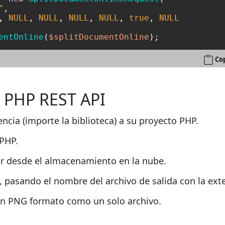
"
, 

, 
NULL
, 
NULL
, 
NULL
, 
NULL
, 
true
, 
NULL
entOnline
(
$splitDocumentOnline
);
Cop
 PHP REST API
ncia (importe la biblioteca) a su proyecto PHP.
 PHP.
 desde el almacenamiento en la nube.
pasando el nombre del archivo de salida con la ext
n PNG formato como un solo archivo.