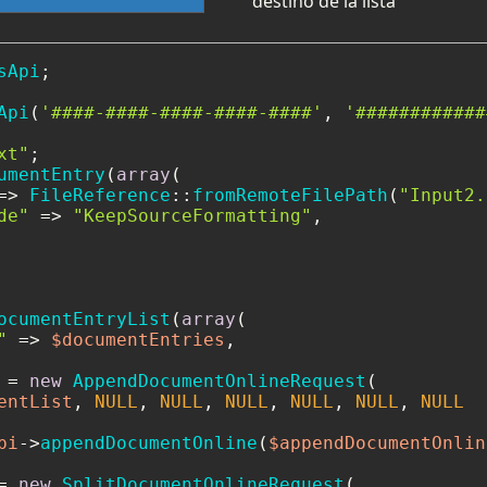
destino de la lista
sApi
;

Api
(
'####-####-####-####-####'
, 
'############
xt"
umentEntry
(
array
(

=> 
FileReference
::
fromRemoteFilePath
(
"Input2.
de"
 => 
"KeepSourceFormatting"
,

ocumentEntryList
(
array
(

"
 => 
$documentEntries
,

 = 
new
AppendDocumentOnlineRequest
(

entList
, 
NULL
, 
NULL
, 
NULL
, 
NULL
, 
NULL
, 
NULL
pi
->
appendDocumentOnline
(
$appendDocumentOnlin
= 
new
SplitDocumentOnlineRequest
(
