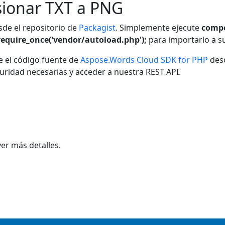
sionar TXT a PNG
sde el repositorio de
Packagist
. Simplemente ejecute
compo
require_once('vendor/autoload.php');
para importarlo a s
 el código fuente de
Aspose.Words Cloud SDK for PHP
desd
uridad necesarias y acceder a nuestra REST API.
er más detalles.