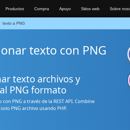
Productos
Compra
Apoyo
Sitios web
Sobre noso
texto a PNG
ionar texto con PNG
r texto archivos y
 al PNG formato
xto con PNG a través de la REST API. Combine
n solo PNG archivo usando PHP.