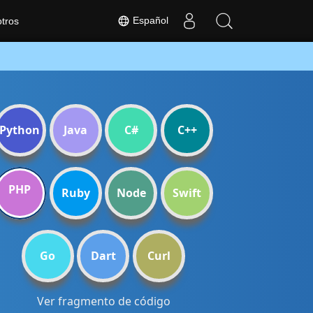
Español
tros
Python
Java
C#
C++
PHP
Ruby
Node
Swift
Go
Dart
Curl
Ver fragmento de código