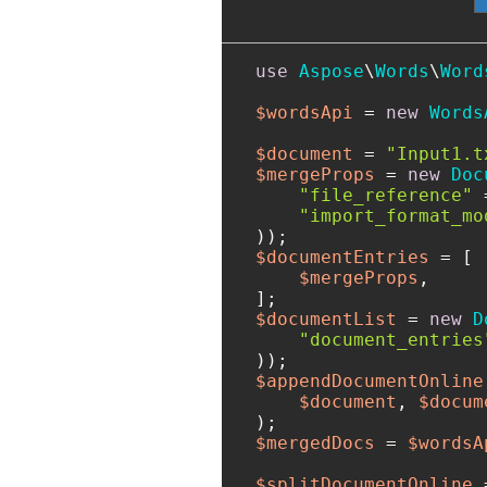
use
Aspose
\
Words
\
Word
$wordsApi
 = 
new
Words
$document
 = 
"Input1.t
$mergeProps
 = 
new
Doc
"file_reference"
 
"import_format_mo
$documentEntries
 = [

$mergeProps
,

$documentList
 = 
new
D
"document_entries
$appendDocumentOnline
$document
, 
$docum
$mergedDocs
 = 
$wordsA
$splitDocumentOnline
 