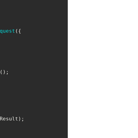
quest
({

();

Result);
