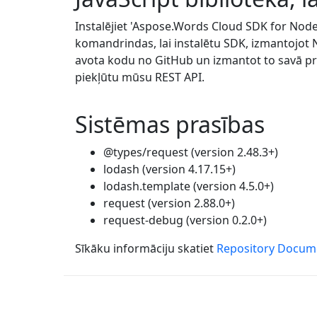
Instalējiet 'Aspose.Words Cloud SDK for Node
komandrindas, lai instalētu SDK, izmantojot
avota kodu no GitHub un izmantot to savā pro
piekļūtu mūsu REST API.
Sistēmas prasības
@types/request (version 2.48.3+)
lodash (version 4.17.15+)
lodash.template (version 4.5.0+)
request (version 2.88.0+)
request-debug (version 0.2.0+)
Sīkāku informāciju skatiet
Repository Docum