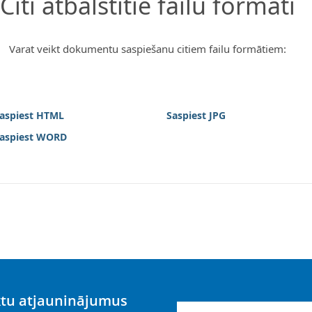
Citi atbalstītie failu formāti
Varat veikt dokumentu saspiešanu citiem failu formātiem:
aspiest HTML
Saspiest JPG
aspiest WORD
ktu atjauninājumus