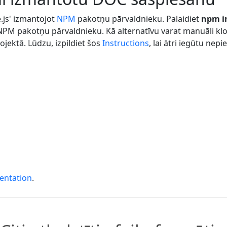
.js' izmantojot
NPM
pakotņu pārvaldnieku. Palaidiet
npm in
 NPM pakotņu pārvaldnieku. Kā alternatīvu varat manuāli kl
jektā. Lūdzu, izpildiet šos
Instructions
, lai ātri iegūtu ne
entation
.