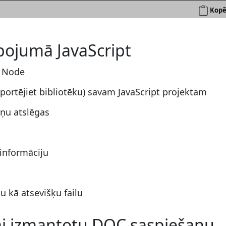
Kopē
pojumā JavaScript
r Node
mportējiet bibliotēku) savam JavaScript projektam
tņu atslēgas
 informāciju
u kā atsevišķu failu
 lai izmantotu DOC saspiešanu