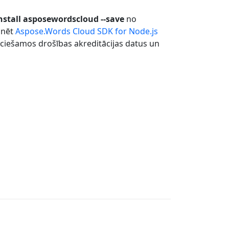
stall asposewordscloud --save
no
onēt
Aspose.Words Cloud SDK for Node.js
pieciešamos drošības akreditācijas datus un