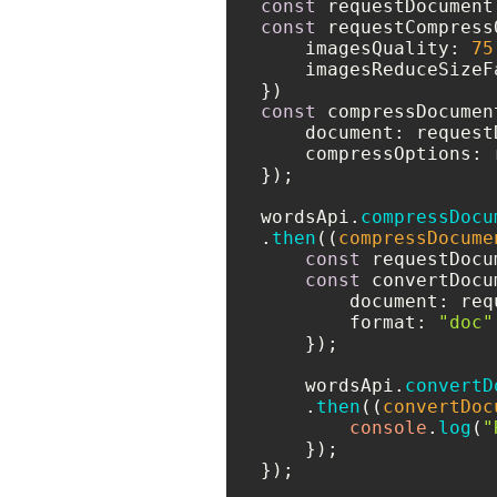
const
 requestDocument
const
 requestCompress
imagesQuality
: 
75
imagesReduceSizeF
const
 compressDocumen
document
: request
compressOptions
: 
});

wordsApi.
compressDocu
.
then
(
(
compressDocume
const
 requestDocu
const
 convertDocu
document
: req
format
: 
"doc"
    });

    wordsApi.
convertD
    .
then
(
(
convertDoc
console
.
log
(
"
    });

});