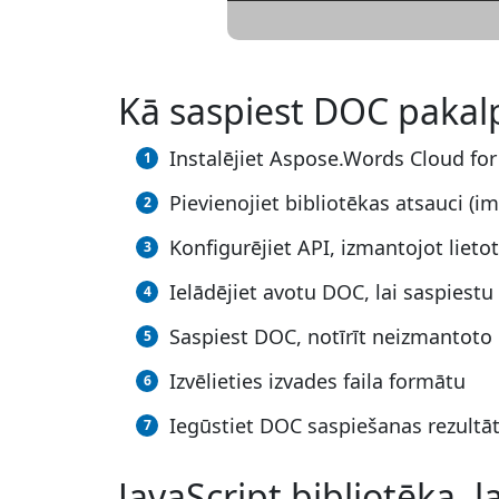
Kā saspiest DOC pakal
Instalējiet Aspose.Words Cloud fo
Pievienojiet bibliotēkas atsauci (i
Konfigurējiet API, izmantojot lieto
Ielādējiet avotu DOC, lai saspiestu
Saspiest DOC, notīrīt neizmantoto
Izvēlieties izvades faila formātu
Iegūstiet DOC saspiešanas rezultāt
JavaScript bibliotēka,