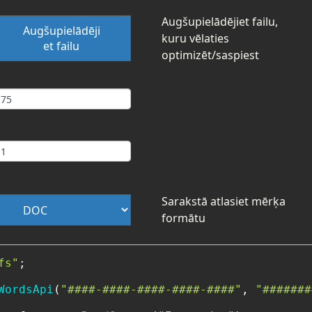
Augšupielādējiet failu,
Augšupielādēji
kuru vēlaties
et failu
optimizēt/saspiest
Sarakstā atlasiet mērķa
formātu
fs"
;

WordsApi
(
"####-####-####-####-####"
, 
"#######