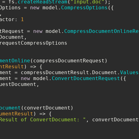
 = fs.
createReadStream
(
"Input.doc"
Options = 
new
 model.
CompressOptions
({

,

actor
: 
1
tRequest = 
new
 model.
CompressDocumentOnlineRe
Document,

requestCompressOptions

mentOnline
(compressDocumentRequest)

ntResult
) =>
 {

ment = compressDocumentResult.
Document
.
Values
ment = 
new
 model.
ConvertDocumentRequest
({

uestDocument,

ocument
(convertDocument)

umentResult
) =>
 {

Result of ConvertDocument: "
, convertDocument