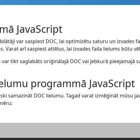
mā JavaScript
ādātāji var saspiest DOC, lai optimizētu saturu un izvades f
 Varat arī saspiest attēlus, lai izvades faila lielums būtu v
s var tikt saglabāts oriģinālajā DOC vai jebkurā pieejamajā
lielumu programmā JavaScript
i samazināt DOC lielumu. Tagad varat izmēģināt mūsu jaud
emēru: