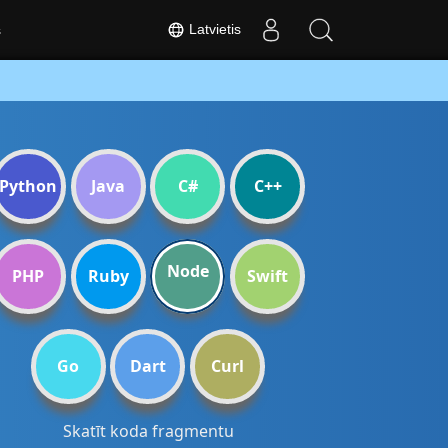
Latvietis
s
Python
Java
C#
C++
Node
PHP
Ruby
Swift
Go
Dart
Curl
Skatīt koda fragmentu