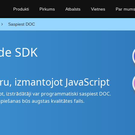
Produkti
Pirkums
Atbalsts
Vietnes
Par mum
Saspiest DOC
de SDK
u, izmantojot JavaScript
t, izstrādātāji var programmatiski saspiest DOC.
piešanas būs augstas kvalitātes fails.