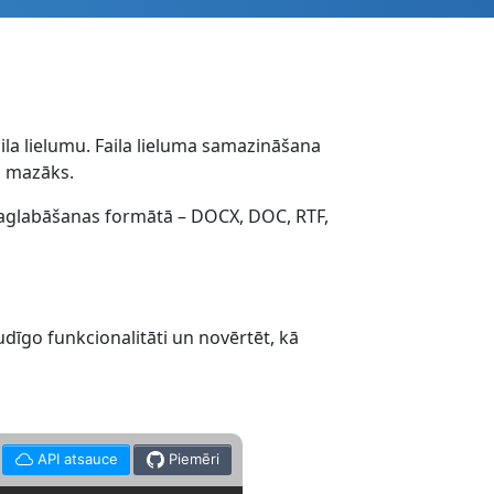
aila lielumu. Faila lieluma samazināšana
ēl mazāks.
 saglabāšanas formātā – DOCX, DOC, RTF,
īgo funkcionalitāti un novērtēt, kā
API atsauce
Piemēri