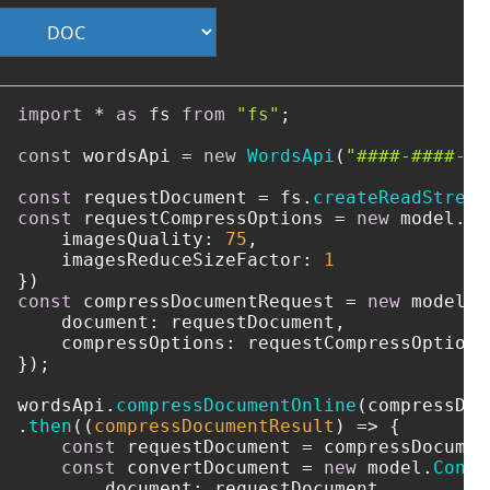
import
 * 
as
 fs 
from
"fs"
;

const
 wordsApi = 
new
WordsApi
(
"####-####-##
const
 requestDocument = fs.
createReadStream
const
 requestCompressOptions = 
new
 model.
Co
imagesQuality
: 
75
,

imagesReduceSizeFactor
: 
1
const
 compressDocumentRequest = 
new
 model.
C
document
: requestDocument,

compressOptions
: requestCompressOptions

});

wordsApi.
compressDocumentOnline
(compressDoc
.
then
(
(
compressDocumentResult
) =>
 {

const
 requestDocument = compressDocumen
const
 convertDocument = 
new
 model.
Conve
document
: requestDocument,
