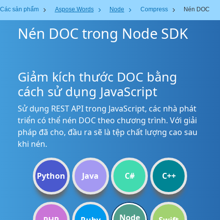
Các sản phẩm
Aspose.Words
Node
Compress
Nén DOC
Nén DOC trong Node SDK
Giảm kích thước DOC bằng
cách sử dụng JavaScript
Sử dụng REST API trong JavaScript, các nhà phát
triển có thể nén DOC theo chương trình. Với giải
pháp đã cho, đầu ra sẽ là tệp chất lượng cao sau
khi nén.
Python
Java
C#
C++
Node