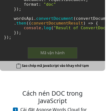
format
: 
"doc"
    });

    wordsApi.
convertDocument
(convertDocument
    .
then
(
(
convertDocumentResult
) =>
 {

console
.
log
(
"Result of ConvertDocum
    });

});
Mã vận hành
Sao chép mã JavaScript vào khay nhớ tạm
Cách nén DOC trong
JavaScript
Cài đặt Aspose.Words Cloud for