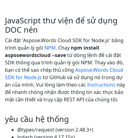
JavaScript thư viện để sử dụng
DOC nén
Cài đặt 'Aspose.Words Cloud SDK for Node.js' bằng
trình quản lý gói
NPM
. Chạy
npm install
asposewordscloud --save
từ dòng lệnh để cài đặt
SDK thông qua trình quản lý gói NPM. Thay vào đó,
bạn có thể sao chép thủ công
Aspose.Words Cloud
SDK for Node.js
từ GitHub và sử dụng nó trong dự
án của mình. Vui lòng làm theo các
Instructions
này
để nhanh chóng nhận được thông tin xác thực bảo
mật cần thiết và truy cập REST API của chúng tôi.
yêu cầu hệ thống
@types/request (version 2.48.3+)
lodash (version 4.17.15+)