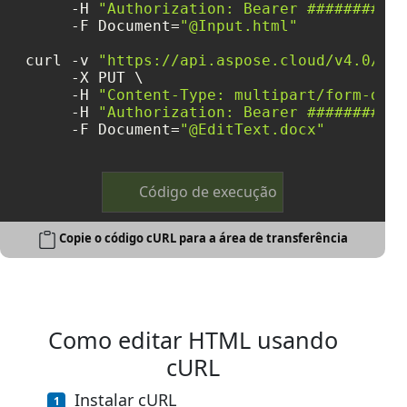
     -H 
"Authorization: Bearer ###########
     -F Document=
"@Input.html"
curl -v 
"https://api.aspose.cloud/v4.0/wor
     -X PUT \

     -H 
"Content-Type: multipart/form-data
     -H 
"Authorization: Bearer ###########
     -F Document=
"@EditText.docx"
Código de execução
Copie o código cURL para a área de transferência
Como editar HTML usando
cURL
Instalar cURL