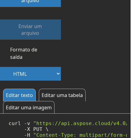
arquivo
Enviar um
arquivo
Formato de
saída
Editar texto
Editar uma tabela
Editar uma imagem
curl -v 
"https://api.aspose.cloud/v4.0/wor
     -X PUT \

     -H 
"Content-Type: multipart/form-data