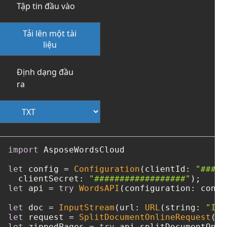
Tập tin đầu vào
Tải lên một tài
liệu
Định dạng đầu
ra
import
 AsposeWordsCloud

let
 config 
=
Configuration
(clientId: 
"####-
  clientSecret: 
"##################"
let
 api 
=
try
WordsAPI
(configuration: config
let
 doc 
=
InputStream
(url: 
URL
(string: 
"Inp
let
 request 
=
SplitDocumentOnlineRequest
(do
let
 zippedPages 
=
try
 api.splitDocumentOnli