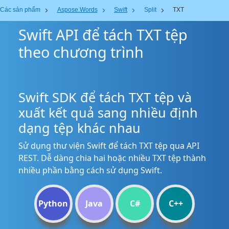
Các sản phẩm
Aspose.Words
Swift
Split
TXT
Swift API để tách TXT tệp
theo chương trình
Swift SDK để tách TXT tệp và
xuất kết quả sang nhiều định
dạng tệp khác nhau
Sử dụng thư viện Swift để tách TXT tệp qua API
REST. Dễ dàng chia hai hoặc nhiều TXT tệp thành
nhiều phần bằng cách sử dụng Swift.
Python
Java
C#
C++