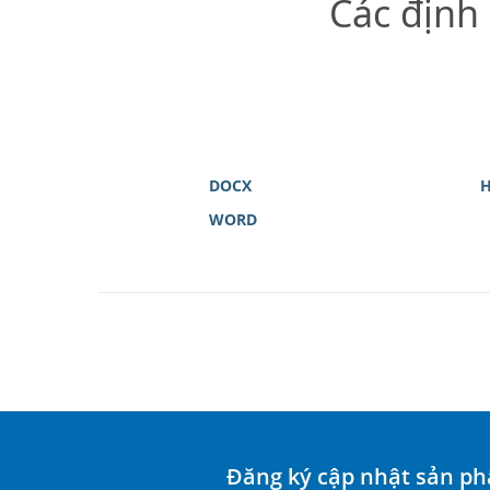
Các định
DOCX
WORD
Đăng ký cập nhật sản p