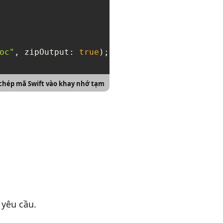
oc"
, zipOutput: 
true
chép mã Swift vào khay nhớ tạm
 yêu cầu.