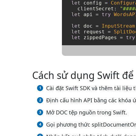
let
 config 
=
Configur
  clientSecret: 
"####
let
 api 
=
try
WordsAP
let
 doc 
=
InputStream
let
 request 
=
SplitDo
let
 zippedPages 
=
try
Cách sử dụng Swift để
Cài đặt Swift SDK và thêm tài liệu
Định cấu hình API bằng các khóa 
Mở DOC tệp nguồn trong Swift.
Gọi phương thức splitDocumentOnl