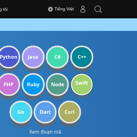
Tiếng Việt
 tôi
Python
Java
C#
C++
Swift
PHP
Ruby
Node
Go
Dart
Curl
Xem đoạn mã