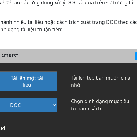
t kế để tạo các ứng dụng xử lý DOC và dựa trên sự tương t
thành nhiều tài liệu hoặc cách trích xuất trang DOC theo các
nh dạng tài liệu thuận tiện:
 API REST
Tải lên tệp bạn muốn chia
Tải lên một tài
liệu
nhỏ
Chọn định dạng mục tiêu
từ danh sách
d
