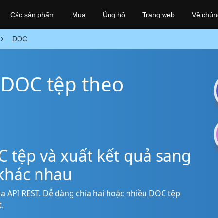
Các sản phẩm
Mua
Ủng hộ
Trang web
Về chúng
DOC
h DOC tệp theo
C tệp và xuất kết quả sang
 khác nhau
ua API REST. Dễ dàng chia hai hoặc nhiều DOC tệp
.