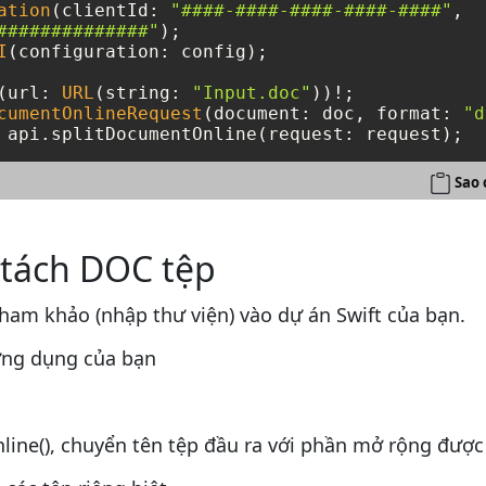
ation
(clientId: 
"####-####-####-####-####"
,

##############"
I
(configuration: config);

(url: 
URL
(string: 
"Input.doc"
))
!
cumentOnlineRequest
(document: doc, format: 
"d
 api.splitDocumentOnline(request: request);
Sao 
 tách DOC tệp
 tham khảo (nhập thư viện) vào dự án Swift của bạn.
ứng dụng của bạn
ine(), chuyển tên tệp đầu ra với phần mở rộng được