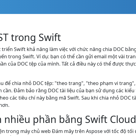
T trong Swift
t triển Swift khả năng làm việc với chức năng chia DOC bằn
ến trong Swift. Ví dụ: bạn có thể cần gửi email một vài tra
hần của DOC tệp của mình. Tất cả điều này có thể được th
để chia nhỏ DOC tệp: "theo trang", "theo phạm vi trang", "
n cần. Đảm bảo rằng DOC tài liệu của bạn sử dụng các kiểu
 các tiêu chí này bằng mã Swift. Sau khi chia nhỏ DOC tài
 hơn.
nh nhiều phần bằng Swift Clou
hiện trong máy chủ web Đám mây trên Aspose với tốc độ tối đ