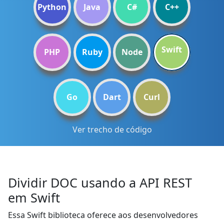
Python
Java
C#
C++
Swift
PHP
Ruby
Node
Go
Dart
Curl
Ver trecho de código
Dividir DOC usando a API REST
em Swift
Essa Swift biblioteca oferece aos desenvolvedores