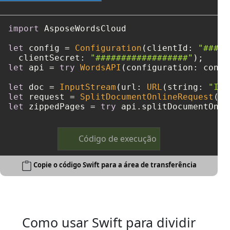
import
 AsposeWordsCloud

let
 config 
=
Configuration
(clientId: 
"####-
  clientSecret: 
"##################"
let
 api 
=
try
WordsAPI
(configuration: config
let
 doc 
=
InputStream
(url: 
URL
(string: 
"Inp
let
 request 
=
SplitDocumentOnlineRequest
(do
let
 zippedPages 
=
try
 api.splitDocumentOnli
Código de execução
Copie o código Swift para a área de transferência
Como usar Swift para dividir