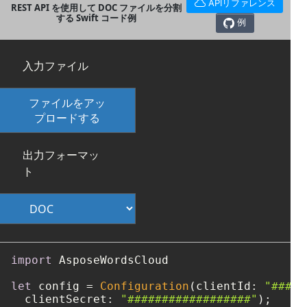
APIリファレンス
REST API を使用して DOC ファイルを分割
する Swift コード例
例
入力ファイル
ファイルをアッ
プロードする
出力フォーマッ
ト
import
 AsposeWordsCloud

let
 config 
=
Configuration
(clientId: 
"####-
  clientSecret: 
"##################"