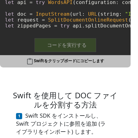
let
 api 
=
try
WordsAPI
(configuration: config
let
 doc 
=
InputStream
(url: 
URL
(string: 
"Inp
let
 request 
=
SplitDocumentOnlineRequest
(do
let
 zippedPages 
=
try
 api.splitDocumentOnli
コードを実行する
Swiftをクリップボードにコピーします
Swift を使用して DOC ファイ
ルを分割する方法
Swift SDK をインストールし、
Swift プロジェクトに参照を追加 (ラ
イブラリをインポート) します。