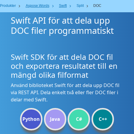
Produkter
Aspose.Words
Swift
Split
DOC
Swift API för att dela upp
DOC filer programmatiskt
Swift SDK för att dela DOC fil
och exportera resultatet till en
mängd olika filformat
Använd biblioteket Swift för att dela upp DOC fil
via REST API. Dela enkelt två eller fler DOC filer i
delar med Swift.
Python
Java
C#
C++