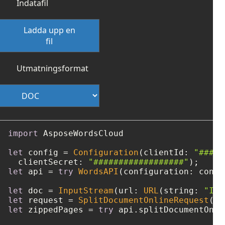
Indatafil
Ladda upp en
fil
Utmatningsformat
import
 AsposeWordsCloud

let
 config 
=
Configuration
(clientId: 
"####-
  clientSecret: 
"##################"
let
 api 
=
try
WordsAPI
(configuration: config
let
 doc 
=
InputStream
(url: 
URL
(string: 
"Inp
let
 request 
=
SplitDocumentOnlineRequest
(do
let
 zippedPages 
=
try
 api.splitDocumentOnli