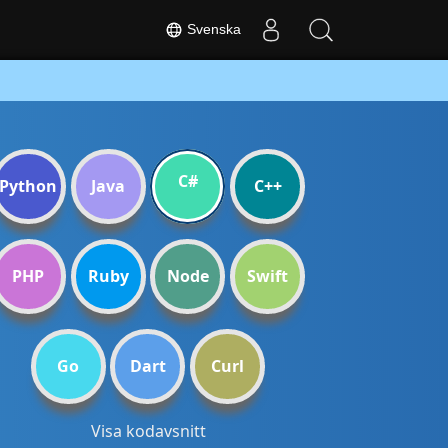
Svenska
C#
Python
Java
C++
PHP
Ruby
Node
Swift
Go
Dart
Curl
Visa kodavsnitt