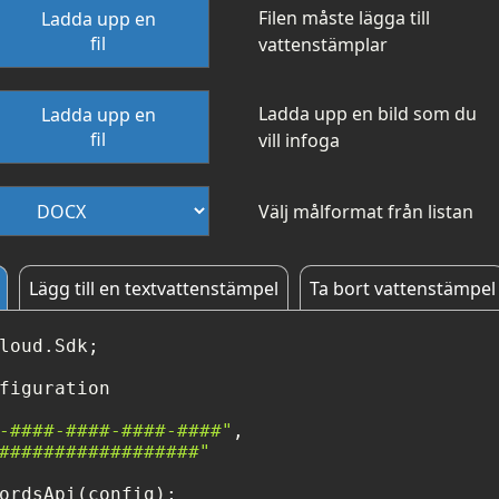
Filen måste lägga till
Ladda upp en
fil
vattenstämplar
Ladda upp en bild som du
Ladda upp en
fil
vill infoga
Välj målformat från listan
Lägg till en textvattenstämpel
Ta bort vattenstämpel
loud.Sdk;

figuration

-####-####-####-####"
,

##################"
ordsApi(config);
