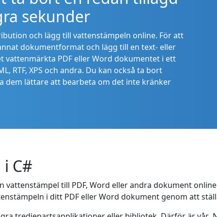
gra sekunder
ution och lägg till vattenstämpeln online. För att
annat dokumentformat och lägg till en text- eller
t vattenmärkta PDF eller Word dokumentet i ett
, RTF, XPS och andra. Du kan också ta bort
 dem lättare att bearbeta om det inte kränker
 i C#
 en vattenstämpel till PDF, Word eller andra dokument onli
ttenstämpeln i ditt PDF eller Word dokument genom att ställa
några tredjepartsapplikationer eller bibliotek. Därför är vår