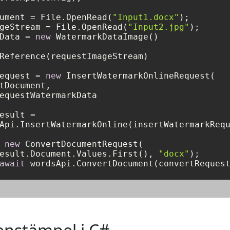
ument = File.OpenRead(
"Input1.docx"
geStream = File.OpenRead(
"Input2.jpg"
Data = 
new
 WatermarkDataImage()

Reference(requestImageStream)

equest = 
new
 InsertWatermarkOnlineRequest(

tDocument,

equestWatermarkData

esult =

Api.InsertWatermarkOnline(insertWatermarkRequ
 
new
 ConvertDocumentRequest(

esult.Document.Values.First(), 
"docx"
await
 wordsApi.ConvertDocument(convertReques