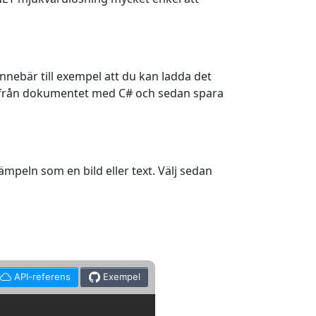
innebär till exempel att du kan ladda det
l från dokumentet med C# och sedan spara
ämpeln som en bild eller text. Välj sedan
API-referens
Exempel