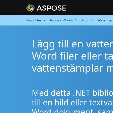
Produkter
Aspose.Words
.NET
Watermar
Lägg till en vatt
Word filer eller t
vattenstämplar 
Med detta .NET biblio
till en bild eller tex
Word dokument, samt 