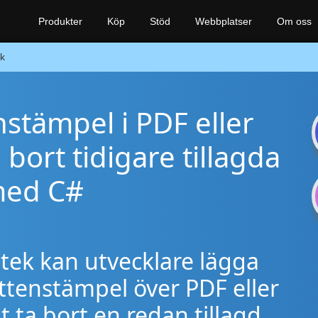
Produkter
Köp
Stöd
Webbplatser
Om oss
k
enstämpel i PDF eller
a bort tidigare tillagda
med C#
tek kan utvecklare lägga
tvattenstämpel över PDF eller
ta bort en redan tillagd