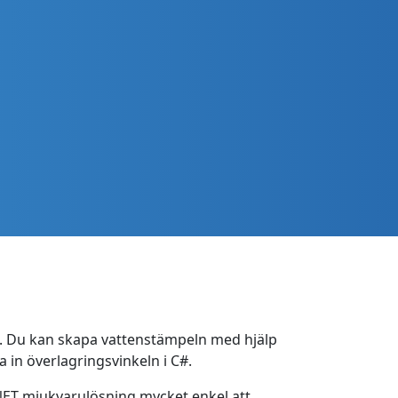
ne. Du kan skapa vattenstämpeln med hjälp
 in överlagringsvinkeln i C#.
 .NET mjukvarulösning mycket enkel att