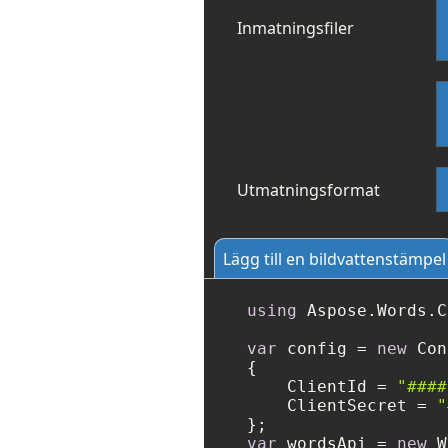
Inmatningsfiler
Utmatningsformat
Lägg till en bildvattenstämpel
using
 Aspose.Words.C
var
 config = 
new
 Con
{

    ClientId = 
"####
    ClientSecret = 
"
var
 wordsApi = 
new
 W