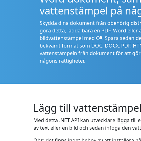
vattenstämpel på nå
Skydda dina dokument från obehörig distrib
göra detta, ladda bara en PDF, Word eller 
bildvattenstämpel med C#. Spara sedan de
bekvämt format som DOC, DOCX, PDF, HTML
vattenstämpeln från dokument för att göra
någons rättigheter.
Lägg till vattenstämpel
Med detta .NET API kan utvecklare lägga till
av text eller en bild och sedan infoga den va
Obs: det finns inget behov av att installera 