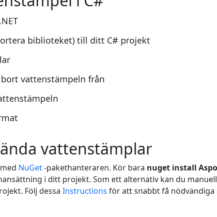
tenstämpel i C#
 .NET
rtera biblioteket) till ditt C# projekt
lar
 bort vattenstämpeln från
vattenstämpeln
ormat
nvända vattenstämplar
' med
NuGet
-pakethanteraren. Kör bara
nuget install Asp
ansättning i ditt projekt. Som ett alternativ kan du manuel
rojekt. Följ dessa
Instructions
för att snabbt få nödvändiga s