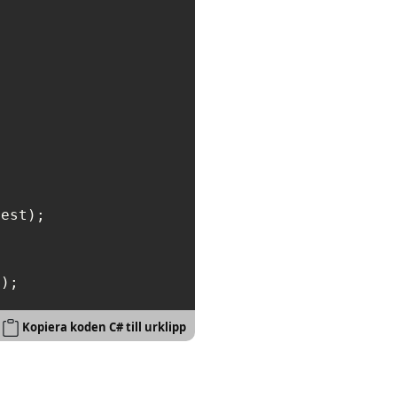
est);

t);
Kopiera koden C# till urklipp