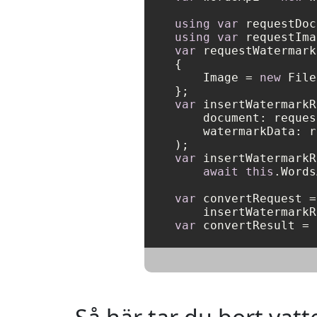
using
var
 requestDoc
using
var
 requestIma
var
 requestWatermark
{

    Image = 
new
 File
var
 insertWatermarkR
    document: reques
    watermarkData: r
var
 insertWatermarkR
await
this
.Words
var
 convertRequest =
    insertWatermarkR
var
 convertResult = 