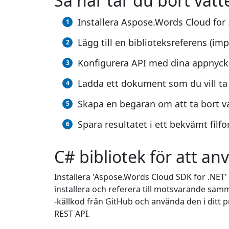
Så här tar du bort vat
Installera Aspose.Words Cloud for
Lägg till en biblioteksreferens (impo
Konfigurera API med dina appnyck
Ladda ett dokument som du vill ta
Skapa en begäran om att ta bort 
Spara resultatet i ett bekvämt filf
C# bibliotek för att a
Installera 'Aspose.Words Cloud SDK for .NET
installera och referera till motsvarande samm
-källkod från GitHub och använda den i ditt p
REST API.