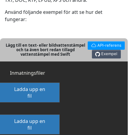
TXT, DOC, RTF, EPUB, XPS och andra.
Använd följande exempel för att se hur det
fungerar:
Lägg till en text- eller bildvattenstämpel
API-referens
och ta även bort redan tillagd
Exempel
vattenstämpel med Swift
Inmatningsfiler
Ladda upp en
fil
Ladda upp en
fil