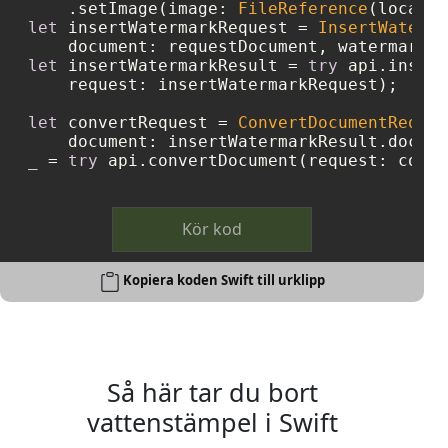
    .setImage(image: 
FileReference
let
 insertWatermarkRequest 
=
InsertWaterma
let
 insertWatermarkResult 
=
try
 api.insert
    request: insertWatermarkRequest);

let
 convertRequest 
=
ConvertDocumentReques
    document: insertWatermarkResult.docume
_
=
try
 api.convertDocument(request: conve
Kör kod
Kopiera koden Swift till urklipp
Så här tar du bort
vattenstämpel i Swift