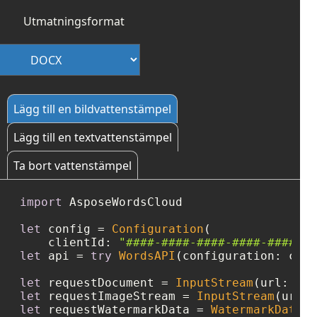
Utmatningsformat
Lägg till en bildvattenstämpel
Lägg till en textvattenstämpel
Ta bort vattenstämpel
import
 AsposeWordsCloud

let
 config 
=
Configuration
(

    clientId: 
"####-####-####-####-####"
, 
let
 api 
=
try
WordsAPI
(configuration: conf
let
 requestDocument 
=
InputStream
(url: 
URL
let
 requestImageStream 
=
InputStream
(url: 
let
 requestWatermarkData 
=
WatermarkDataIm