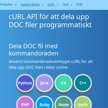
Produkter
Aspose.Words
cURL
Split
DOC
cURL API för att dela upp
DOC filer programmatiskt
Dela DOC fil med
kommandoraden
Använd kommandoradsverktyget cURL för att
dela upp DOC filen i delar online.
Python
Java
C#
C++
PHP
Ruby
Node
Swift