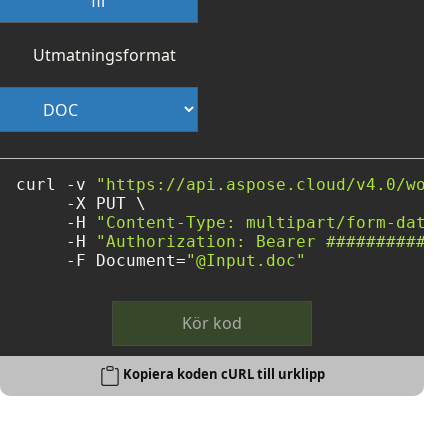
fil
Utmatningsformat
curl -v 
"https://api.aspose.cloud/v4.0/word
     -X PUT \

     -H 
"Content-Type: multipart/form-data"
     -H 
"Authorization: Bearer ############
     -F Document=
"@Input.doc"
Kör kod
Kopiera koden cURL till urklipp