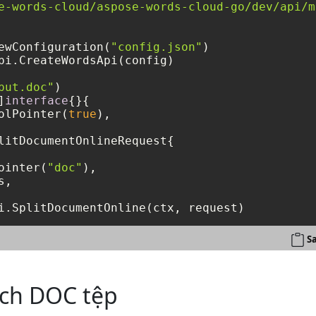
e-words-cloud/aspose-words-cloud-go/dev/api/m
ewConfiguration(
"config.json"
)

pi.CreateWordsApi(config)

put.doc"
)

]
interface
{}{

olPointer(
true
),

litDocumentOnlineRequest{

ointer(
"doc"
),

,

i.SplitDocumentOnline(ctx, request)
S
ách DOC tệp