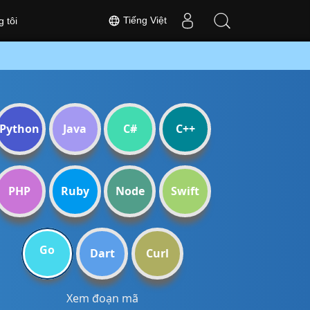
Tiếng Việt
 tôi
Python
Java
C#
C++
PHP
Ruby
Node
Swift
Go
Dart
Curl
Xem đoạn mã