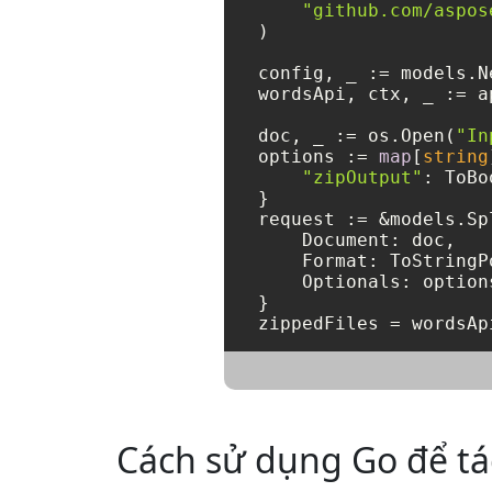
"github.com/aspos
)

config, _ := models.N
wordsApi, ctx, _ := a
doc, _ := os.Open(
"In
options := 
map
[
string
"zipOutput"
: ToBo
}

request := &models.Sp
    Document: doc,

    Format: ToStringP
    Optionals: options
}

zippedFiles = wordsAp
Cách sử dụng Go để t