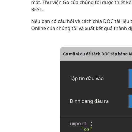
mật. Thư viện Go của chúng tôi được thiết k
REST.
Nếu bạn có câu hỏi về cách chia DOC tài liệu 
Online của chúng tôi và xuất kết quả thành đị
Go mã ví dụ để tách DOC tệp bằng A
Tập tin đầu vào
Định dạng đầu ra
import
 (

"os"