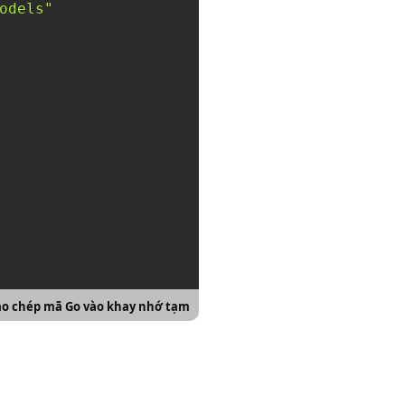
odels"
ao chép mã Go vào khay nhớ tạm