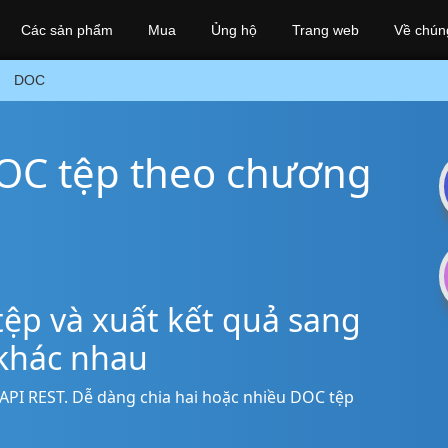
Các sản phẩm
Mua
Ủng hộ
Trang web
Về chúng
DOC
DOC tệp theo chương
ệp và xuất kết quả sang
 khác nhau
API REST. Dễ dàng chia hai hoặc nhiều DOC tệp