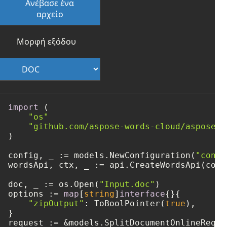
Ανέβασε ένα
αρχείο
Μορφή εξόδου
import
 (

"os"
"github.com/aspose-words-cloud/aspose-w
)

config, _ := models.NewConfiguration(
"confi
wordsApi, ctx, _ := api.CreateWordsApi(confi
doc, _ := os.Open(
"Input.doc"
)

options := 
map
[
string
]
interface
{}{

"zipOutput"
: ToBoolPointer(
true
),

}

request := &models.SplitDocumentOnlineReques