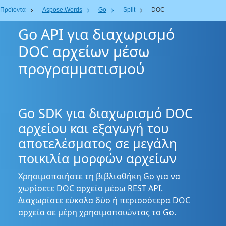
Προϊόντα
Aspose.Words
Go
Split
DOC
Go API για διαχωρισμό
DOC αρχείων μέσω
προγραμματισμού
Go SDK για διαχωρισμό DOC
αρχείου και εξαγωγή του
αποτελέσματος σε μεγάλη
ποικιλία μορφών αρχείων
Χρησιμοποιήστε τη βιβλιοθήκη Go για να
χωρίσετε DOC αρχείο μέσω REST API.
Διαχωρίστε εύκολα δύο ή περισσότερα DOC
αρχεία σε μέρη χρησιμοποιώντας το Go.