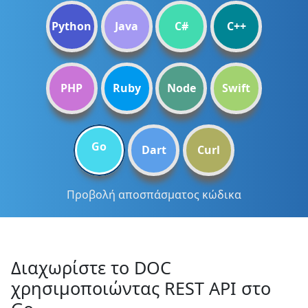
Python
Java
C#
C++
PHP
Ruby
Node
Swift
Go
Dart
Curl
Προβολή αποσπάσματος κώδικα
Διαχωρίστε το DOC
χρησιμοποιώντας REST API στο